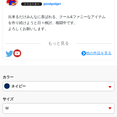
goodgodget
クリエーター
出来るだけみんなに喜ばれる、クール&ファニーなアイテム
を作り続けようと日々検討、格闘中です。
よろしくお願いします。
ここの他にも『日日彼是色々面白可笑し。IN SUZURI』や
もっと見る
nichinichioo by BASE にも展開中。
コチラもよろしくお願いします。
他の作品を見る
カラー
ネイビー
サイズ