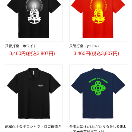
只管打坐 ホワイト
只管打坐（yellow）
3,460円(税込3,807円)
3,460円(税込3,807円)
武蔵忍千会ポロシャツ・ロゴ白抜き
吾唯足知(われただたりるをしる)h.t.
大アーチ英緑文字・緑