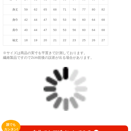
身丈
59
62
65
68
71
74
77
80
82
身巾
42
44
47
50
53
56
60
64
68
肩巾
40
44
47
50
53
56
60
64
68
袖丈
18
19
20
21
22
23
25
26
27
※サイズは商品の実寸を平置きで計測しております。
繊維製品ですので2cm前後の誤差が出る場合があります。
誰でも
カンタン!