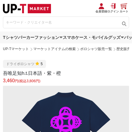
会員登録
ログイン
カート
Tシャツ
パーカー
ファッション
スマホケース・モバイルグッズ
バ
UP-Tマーケット
マーケットアイテムの検索
ポロシャツ販売一覧
歴史販売
ドライポロシャツ
5
吾唯足知h.t.日本語・紫・橙
3,460
円(税込3,806円)