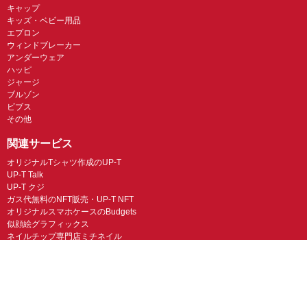
キャップ
キッズ・ベビー用品
エプロン
ウィンドブレーカー
アンダーウェア
ハッピ
ジャージ
ブルゾン
ビブス
その他
関連サービス
オリジナルTシャツ作成のUP-T
UP-T Talk
UP-T クジ
ガス代無料のNFT販売・UP-T NFT
オリジナルスマホケースのBudgets
似顔絵グラフィックス
ネイルチップ専門店ミチネイル
LINEスタンプ制作スタンプファクトリー
オリジナルノベルティラボ
オリジナルグッズラボ
スマホラボ（スマホケース）
オリジナルTシャツの作成・プリント「TMIX」