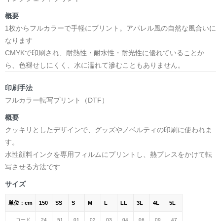
概要
1枚からフルカラーで手軽にプリント。アパレル風の自然な風合いに
なります
CMYKで印刷され、耐熱性・耐水性・耐光性に優れていることか
ら、色褪せしにくく、水に濡れて滲むこともありません。
印刷手法
フルカラー転写プリント（DTF）
概要
クッキリとしたデザインで、グッズやノベルティの印刷に使われま
す。
水性顔料インクを専用フィルムにプリントし、熱プレスをかけて転
写させる方法です
サイズ
単位：cm
150
SS
S
M
L
LL
3L
4L
5L
コード
24
51
01
02
03
04
06
09
47