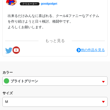
goodgodget
クリエーター
出来るだけみんなに喜ばれる、クール&ファニーなアイテム
を作り続けようと日々検討、格闘中です。
よろしくお願いします。
ここの他にも『日日彼是色々面白可笑し。IN SUZURI』や
もっと見る
nichinichioo by BASE にも展開中。
コチラもよろしくお願いします。
他の作品を見る
カラー
ブライトグリーン
サイズ