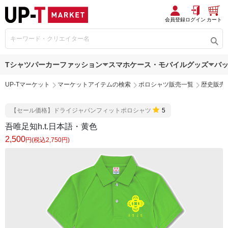
会員登録
ログイン
カート
Tシャツ
パーカー
ファッション
スマホケース・モバイルグッズ
バ
UP-Tマーケット
マーケットアイテムの検索
ポロシャツ販売一覧
歴史販売
【セール価格】ドライジャパンフィットポロシャツ
5
吾唯足知h.t.日本語・黄色
2,500
円(税込2,750円)