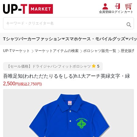
会員登録
ログイン
カート
Tシャツ
パーカー
ファッション
スマホケース・モバイルグッズ
バ
UP-Tマーケット
マーケットアイテムの検索
ポロシャツ販売一覧
歴史販売
【セール価格】ドライジャパンフィットポロシャツ
5
吾唯足知(われただたりるをしる)h.t.大アーチ英緑文字・緑
2,500
円(税込2,750円)