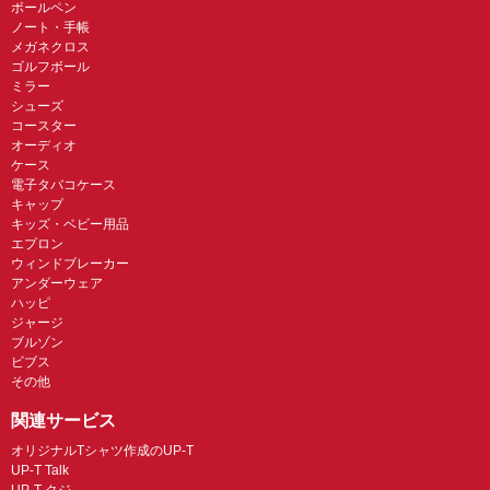
ボールペン
ノート・手帳
メガネクロス
ゴルフボール
ミラー
シューズ
コースター
オーディオ
ケース
電子タバコケース
キャップ
キッズ・ベビー用品
エプロン
ウィンドブレーカー
アンダーウェア
ハッピ
ジャージ
ブルゾン
ビブス
その他
関連サービス
オリジナルTシャツ作成のUP-T
UP-T Talk
UP-T クジ