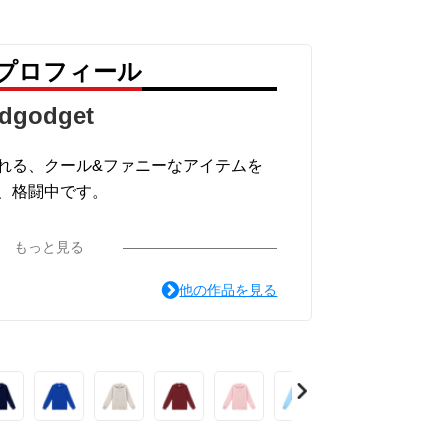
 のプロフィール
dgodget
れる、クール&ファニーなアイテムを
、格闘中です。
もっと見る
面白可笑し。IN SUZURI』や nic
他の作品を見る
 にも展開中。
します。