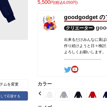
5,500
円(税込6,050円)
goodgodget
goo
クリエーター
出来るだけみんなに喜ば
作り続けようと日々検討
よろしくお願いします。
ここの他にも『日日彼是色々
hinichioo by BASE
コチラもよろしくお願い
カラー
テムを変更
アして応援する