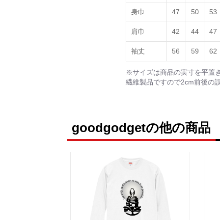
身巾
47
50
53
肩巾
42
44
47
袖丈
56
59
62
※サイズは商品の実寸を平置
繊維製品ですので2cm前後の
goodgodgetの他の商品