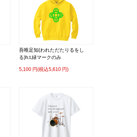
吾唯足知(われただたりるをし
る)h.t.緑マークのみ
5,100 円(税込5,610 円)