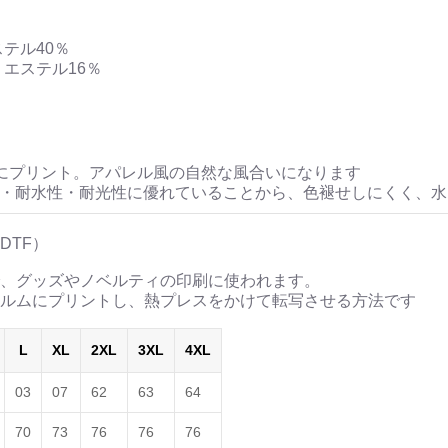
ステル40％
リエステル16％
にプリント。アパレル風の自然な風合いになります
性・耐水性・耐光性に優れていることから、色褪せしにくく、
DTF）
、グッズやノベルティの印刷に使われます。
ルムにプリントし、熱プレスをかけて転写させる方法です
L
XL
2XL
3XL
4XL
03
07
62
63
64
70
73
76
76
76