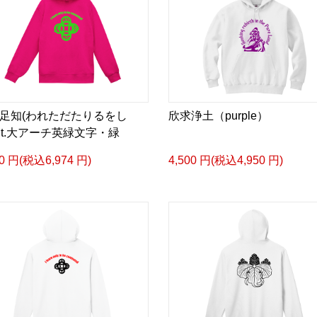
足知(われただたりるをし
欣求浄土（purple）
h.t.大アーチ英緑文字・緑
40 円(税込6,974 円)
4,500 円(税込4,950 円)