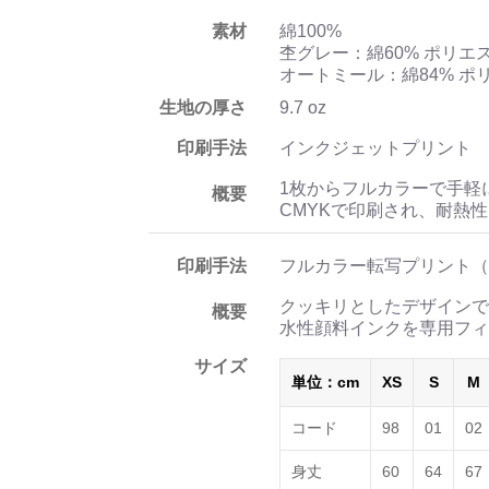
素材
綿100%
杢グレー：綿60% ポリエ
オートミール：綿84% ポ
生地の厚さ
9.7 oz
印刷手法
インクジェットプリント
1枚からフルカラーで手軽
概要
CMYKで印刷され、耐熱
印刷手法
フルカラー転写プリント（
クッキリとしたデザインで
概要
水性顔料インクを専用フィ
サイズ
単位：cm
XS
S
M
コード
98
01
02
身丈
60
64
67