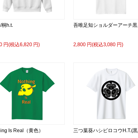
桐h.t.
吾唯足知ショルダーアーチ黒
00 円(税込6,820 円)
2,800 円(税込3,080 円)
hing Is Real（黄色）
三つ葉葵ハシビロコウH.T.(黒