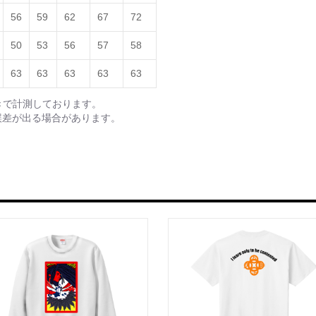
56
59
62
67
72
50
53
56
57
58
63
63
63
63
63
きで計測しております。
誤差が出る場合があります。