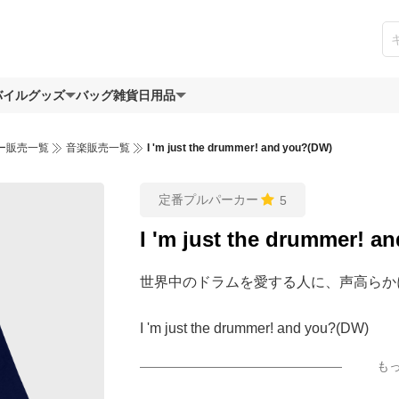
バイルグッズ
バッグ
雑貨日用品
ー販売一覧
音楽販売一覧
I 'm just the drummer! and you?(DW)
定番プルパーカー
5
I 'm just the drummer! a
世界中のドラムを愛する人に、声高らか
I 'm just the drummer! and you?(DW)
も