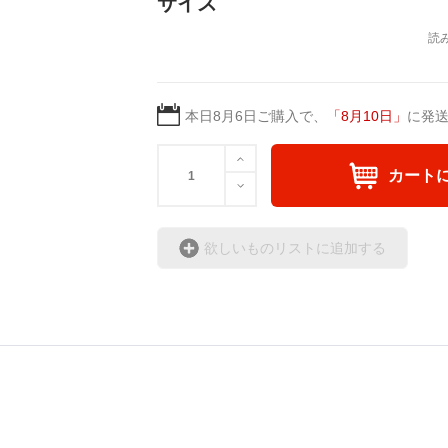
サイズ
本日
8月6日
ご購入で、
「
8月10日
」
に発
カート
欲しいものリストに追加する