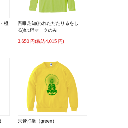
・橙
吾唯足知(われただたりるをし
る)h.t.橙マークのみ
3,650 円(税込4,015 円)
)
只管打坐（green）