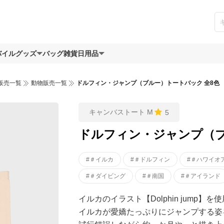
バイルグッズ
バッグ
雑貨日用品
販売一覧
動物販売一覧
ドルフィン・ジャンプ（ブルー）トートバック 全8色
キャンバストート M
5
ドルフィン・ジャンプ（ブ
#＃イルカ
#＃ドルフィン
#＃ハワイオ
#＃ダイビング
#＃南国
#＃アイランド
イルカのイラスト【Dolphin jump
イルカが愛嬌たっぷりにジャンプする姿