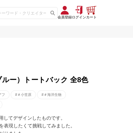
会員登録
ログイン
カート
ルー）トートバック 全8色
アフ
#＃小笠原
#＃海洋生物
】を使用してデザインしたものです。
を表現したくて挑戦してみました。