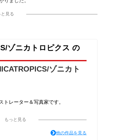
がりました。
るという事を心掛けてみました。
っと見る
PICS/ゾニカトロピクス の
NICATROPICS/ゾニカト
ストレーター＆写真家です。
もっと見る
楽園アイテムブランド
他の作品を見る
いうショップを