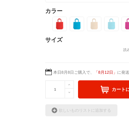
オープンしましたので、
カラー
☆東京造形大学卒
幼い頃より美術、絵画、
デザイン科に進みデザイ
サイズ
美大卒業後、リアルイラ
出版、広告の仕事を多数
２０代前半に訪れたバリ
風景写真を中心に本格的
近年は南国好き、海好き
本日
8月8日
ご購入で、
「
8月12日
」
に発
力を入れて活動中。
人物写真やデザインなど
カート
大事な表現方法の一つで
欲しいものリストに追加する
★Creemaショップ
https://www.creema.jp/c/z