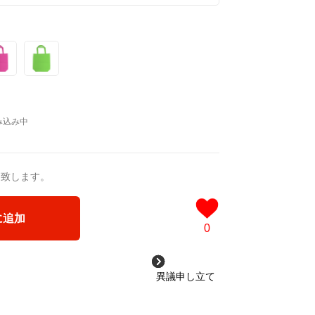
よろしくお願いします。
写真に興味を持ち、高校で
ン、イラスト、写真を学ぶ。
ストレーターとして
手がける。
島で 南国の自然に出会い衝撃を受け
に写真を撮り始める。
のためのイラストに
送致します。
の仕事も自分のセンスを活かせる、
に追加
あると考えている。
0
異議申し立て
onicatropics