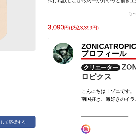
試行錯誤しながら約一か月やっと描き上
線をなるべく整理してシンプルに仕上げ
も
3,090
円(税込3,399円)
ZONICATRO
プロフィール
ZO
クリエーター
ロピクス
こんにちは！ゾニです。
南国好き、海好きのイラ
この度、こちらで
アして応援する
南国好きを刺激する熱帯
「ゾニカトロピクス」と