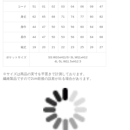
コード
51
01
02
03
04
06
09
47
身丈
62
65
68
71
74
77
80
82
身巾
44
47
50
53
56
60
64
68
肩巾
44
47
50
53
56
60
64
68
袖丈
19
20
21
22
23
25
26
27
ポケットサイズ
SS:W10хH11/S~3L:W11хH12
4L·5L:W11.5хH12.5
※サイズは商品の実寸を平置きで計測しております。
繊維製品ですので2cm前後の誤差が出る場合があります。