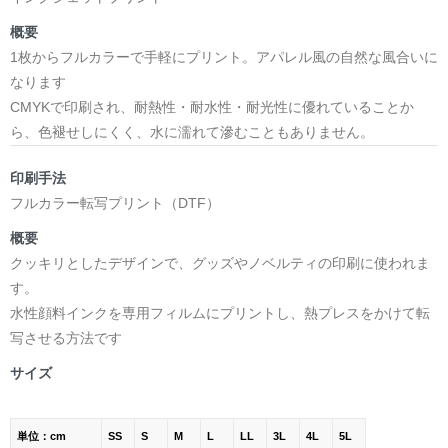
概要
1枚からフルカラーで手軽にプリント。アパレル風の自然な風合いに
なります
CMYKで印刷され、耐熱性・耐水性・耐光性に優れていることか
ら、色褪せしにくく、水に濡れて滲むこともありません。
印刷手法
フルカラー転写プリント（DTF）
概要
クッキリとしたデザインで、グッズやノベルティの印刷に使われま
す。
水性顔料インクを専用フィルムにプリントし、熱プレスをかけて転
写させる方法です
サイズ
単位：cm
SS
S
M
L
LL
3L
4L
5L