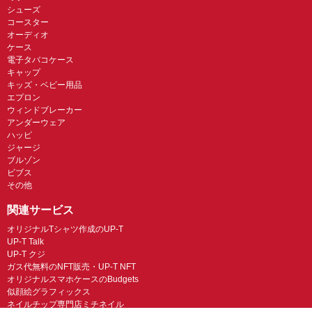
シューズ
コースター
オーディオ
ケース
電子タバコケース
キャップ
キッズ・ベビー用品
エプロン
ウィンドブレーカー
アンダーウェア
ハッピ
ジャージ
ブルゾン
ビブス
その他
関連サービス
オリジナルTシャツ作成のUP-T
UP-T Talk
UP-T クジ
ガス代無料のNFT販売・UP-T NFT
オリジナルスマホケースのBudgets
似顔絵グラフィックス
ネイルチップ専門店ミチネイル