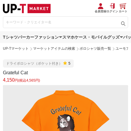
会員登録
ログイン
カート
Tシャツ
パーカー
ファッション
スマホケース・モバイルグッズ
バ
UP-Tマーケット
マーケットアイテムの検索
ポロシャツ販売一覧
ユーモア
ドライポロシャツ（ポケット付き）
5
Grateful Cat
4,150
円(税込4,565円)