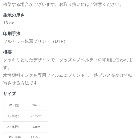
移染する場合がございます。お取り扱いにはご注意ください。
② 日本語わからん実行委員
生地の厚さ
16 oz
日本語
印刷手法
フルカラー転写プリント（DTF）
「わからない」を楽しもう。
概要
言葉を学ぶことは、完璧になることではありません。
クッキリとしたデザインで、グッズやノベルティの印刷に使われま
す。
間違えたり、笑ったり、また挑戦したり。
水性顔料インクを専用フィルムにプリントし、熱プレスをかけて転
写させる方法です
そんな一つひとつの瞬間が、新しい文化への扉を開いてくれ
ます。
サイズ
W（幅）
36cm
日本語わからん実行委員は、日本語学習の楽しさとユーモア
をデザインに込めたコレクション。
H（高さ）
25.5cm
D（奥行）
13cm
日本人も、日本語を学ぶ人も、一緒に笑顔になれるライフス
タイルを提案します。
持ち手長
37.5cm