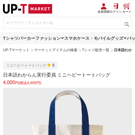
会員登録
ログイン
カート
Tシャツ
パーカー
ファッション
スマホケース・モバイルグッズ
バ
UP-Tマーケット
マーケットアイテムの検索
Tシャツ販売一覧
日本語わから
ミニヘビートートバッグ
5
日本語わからん実行委員 ミニヘビートートバッグ
4,000
円(税込4,400円)