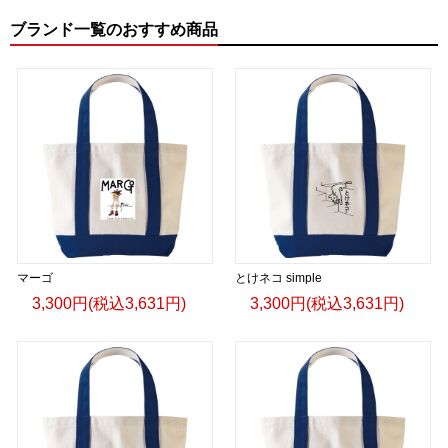
③ UCS Terimba Collection
ブランド一覧のおすすめ商品
日本語
コーヒーを着る。文化をまとう。
UCS Terimbaは、ウガンダの雄大な自然、豊かな文化、そし
て世界に誇るスペシャルティコーヒーから生まれたプレミア
ムライフスタイルブランドです。
一杯のコーヒーには、生産者の想い、土地の個性、そして人
と人をつなぐ物語があります。
マーゴ
とけネコ simple
3,300円(税込3,631円)
3,300円(税込3,631円)
その物語を、日常のスタイルとして表現したのがUCS
Terimba Collectionです。
自然栽培によるウガンダ産コーヒーの哲学を受け継ぎ、サス
テナビリティ、クラフトマンシップ、そして本物へのこだわ
りをデザインに落とし込みました。