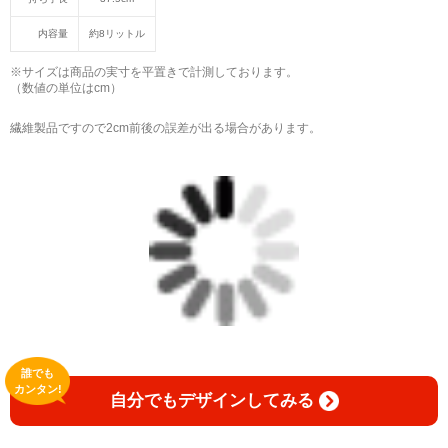
English
内容量
約8リットル
※サイズは商品の実寸を平置きで計測しております。
Celebrate the joy of not knowing.
（数値の単位はcm）
Every language learner has experienced that unforgettable
繊維製品ですので2cm前後の誤差が出る場合があります。
moment of saying,
“I have absolutely no idea what that means.”
Instead of hiding those moments, we celebrate them.
This collection embraces curiosity, humility, and the laughter
that naturally comes with learning a new language.
Because every mistake is another step toward
誰でも
understanding.
カンタン!
自分でもデザインしてみる