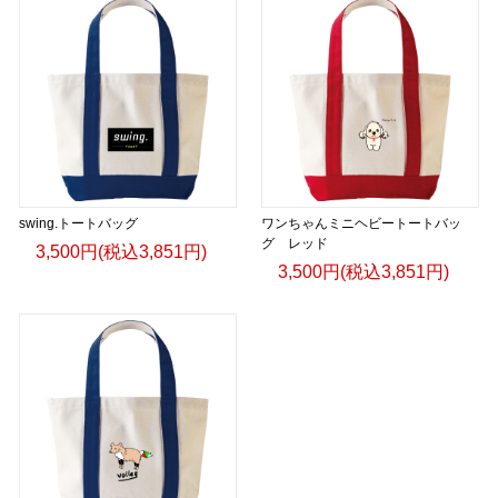
sustainability, and the people who nurture it from seed to
harvest.
Our apparel extends that story beyond the cup.
Designed with timeless simplicity and meaningful purpose,
each piece reflects a lifestyle rooted in authenticity,
exploration, and appreciation for the world’s diverse cultures.
swing.トートバッグ
ワンちゃんミニヘビートートバッ
Whether you’re discovering a new destination, sharing
グ レッド
3,500円(税込3,851円)
coffee with friends, or simply embracing everyday moments,
3,500円(税込3,851円)
UCS Terimba invites you to carry the spirit of origin wherever
life takes you.
Wear the Origin. Share the Journey.