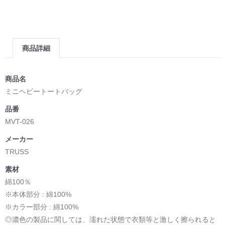
今日の「Hello」が、明日の出会いになりますように。
English
商品詳細
One word. Endless possibilities.
A simple “Hello” is often the beginning of something
商品名
meaningful.
ミニヘビートートバッグ
品番
It can spark a conversation, build a friendship, or bridge
MVT-026
cultures that once seemed far apart.
メーカー
Inspired by the mission of English 4 U!, the Hello Collection
TRUSS
celebrates language, curiosity, and the beauty of human
connection.
素材
綿100％
Designed for those who believe that every encounter has the
※本体部分 : 綿100%
potential to change a life.
※カラー部分 : 綿100%
◎濃色の製品に関しては、濡れた状態で衣類等と激しく擦られると