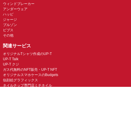
ウィンドブレーカー
アンダーウェア
ハッピ
ジャージ
ブルゾン
ビブス
その他
関連サービス
オリジナルTシャツ作成のUP-T
UP-T Talk
UP-T クジ
ガス代無料のNFT販売・UP-T NFT
オリジナルスマホケースのBudgets
似顔絵グラフィックス
ネイルチップ専門店ミチネイル
LINEスタンプ制作スタンプファクトリー
オリジナルノベルティラボ
オリジナルグッズラボ
スマホラボ（スマホケース）
オリジナルTシャツの作成・プリント「TMIX」
オリジナルエコバッグを作ろう！
オリジナルタンブラー・サーモスを作ろう