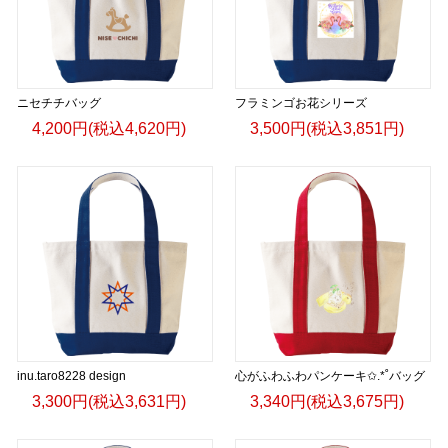
コーヒーを愛する人へ。
旅を愛する人へ。
ニセチチバッグ
フラミンゴお花シリーズ
4,200円(税込4,620円)
3,500円(税込3,851円)
世界をもっと知りたい人へ。
UCS Terimbaは、一杯のコーヒーから始まるライフスタイル
を提案します。
English
Wear the Origin. Live the Journey.
The UCS Terimba Collection is inspired by the spirit of
Uganda—its breathtaking landscapes, vibrant culture, and
inu.taro8228 design
心がふわふわパンケーキ✩.*˚バッグ
some of the world’s finest naturally grown coffee.
3,300円(税込3,631円)
3,340円(税込3,675円)
Every cup of Terimba Coffee tells a story of craftsmanship,