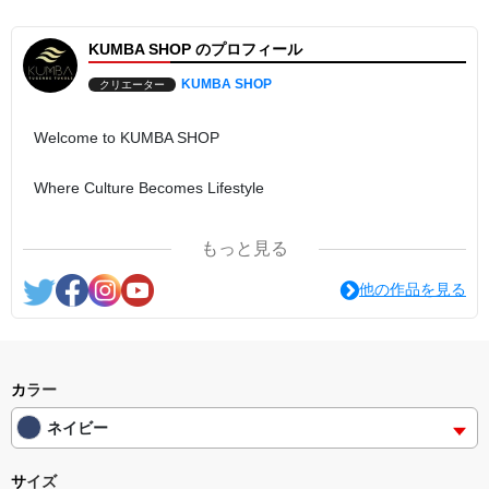
KUMBA SHOP のプロフィール
KUMBA SHOP
クリエーター
Welcome to KUMBA SHOP
Where Culture Becomes Lifestyle
KUMBA SHOP is more than a clothing brand.
もっと見る
It is a collection of stories, cultures, and experiences brought
他の作品を見る
together through thoughtful design. Every piece reflects our
belief that what we wear can inspire conversations, create
connections, and celebrate the diversity that enriches our
world.
カラー
ネイビー
From language and culture to coffee and community, each
collection represents a different journey—united by one
サイズ
purpose: bringing people closer together.