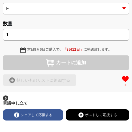
数量
① Hello Collection
日本語
本日
8月6日
ご購入で、
「
8月12日
」
に発送致します。
たった一言の「Hello」が、世界を近くする。
カートに追加
笑顔とともに交わされる「Hello」は、国境や言語を越え、人
と人をつなぐ最もシンプルで美しいコミュニケーションで
欲しいものリストに追加する
す。
0
Hello Collectionは、「つながる喜び」を身にまとうライフス
タイルコレクション。
異議申し立て
English 4 U!が大切にしてきた語学教育、多文化共生、国際交
シェアして応援する
ポストして応援する
流への想いを、一枚のTシャツに込めました。