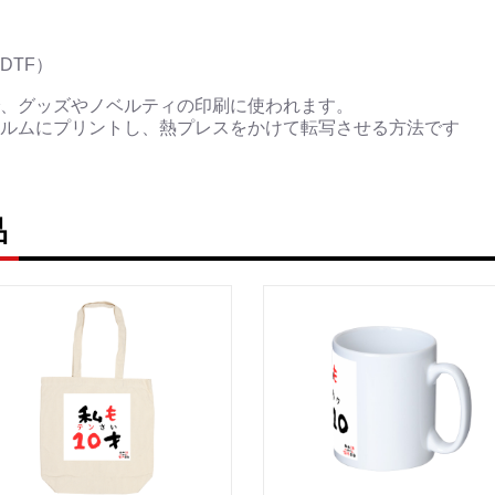
イルコレクション。
English 4 U!が
DTF）
への想いを、一枚のTシ
、グッズやノベルティの印刷に使われます。
ルムにプリントし、熱プレスをかけて転写させる方法です
今日の「Hello」が、
English
品
One word. Endless possibi
A simple “Hello” is often
It can spark a conversatio
that once seemed far apar
Inspired by the mission of
brates language, curiosit