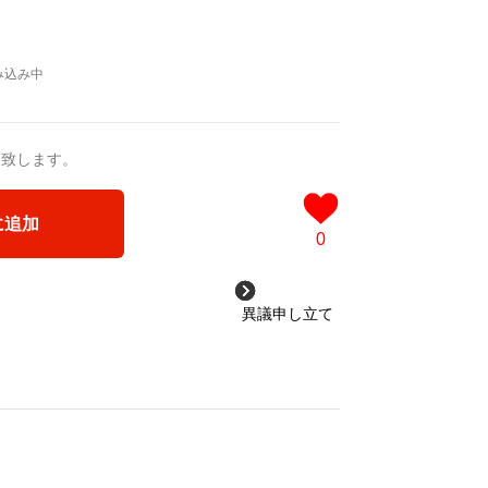
e to coffee and community, each collec
nt journey—united by one purpose: bring
r.
送致します。
に追加
0
異議申し立て
」が、世界を近くする。
Hello」は、国境や言語を越え、人と
で美しいコミュニケーションです。
onは、「つながる喜び」を身にまとうライフスタ