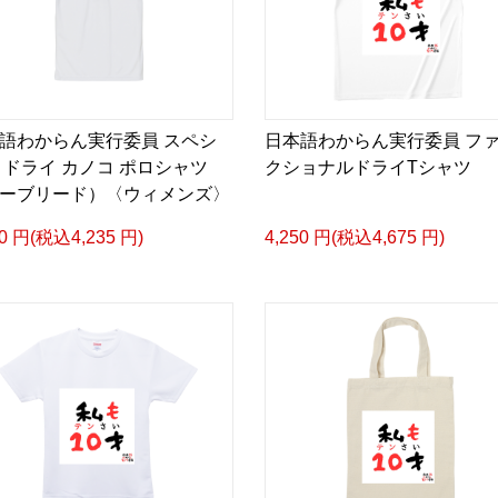
イフスタイルブランドで
一杯のコーヒーには、生
人をつなぐ物語がありま
語わからん実行委員 スペシ
日本語わからん実行委員 フ
その物語を、日常のスタイル
 ドライ カノコ ポロシャツ
クショナルドライTシャツ
Collectionです。
ーブリード）〈ウィメンズ〉
自然栽培によるウガンダ
50 円(税込4,235 円)
4,250 円(税込4,675 円)
ナビリティ、クラフトマ
デザインに落とし込みま
コーヒーを愛する人へ。
旅を愛する人へ。
世界をもっと知りたい人