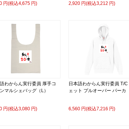
50 円(税込4,675 円)
2,920 円(税込3,212 円)
す。
日本語わからん実行委員
デザインに込めたコレク
日本人も、日本語を学ぶ
イルを提案します。
English
Celebrate the joy of not 
語わからん実行委員 厚手コ
日本語わからん実行委員 T/C
ンマルシェバッグ（L）
ェット プルオーバー パーカ
Every language learner h
ent of saying,
00 円(税込3,080 円)
6,560 円(税込7,216 円)
“I have absolutely no ide