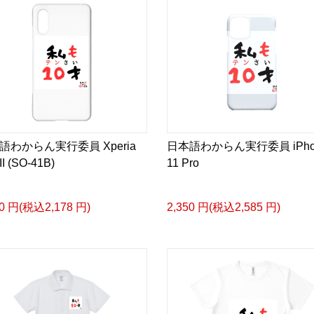
Instead of hiding those 
This collection embraces c
naturally comes with lea
Because every mistake is
語わからん実行委員 Xperia
日本語わからん実行委員 iPho
II (SO-41B)
11 Pro
③ UCS Terimba Collecti
80 円(税込2,178 円)
2,350 円(税込2,585 円)
日本語
コーヒーを着る。文化を
UCS Terimbaは、
世界に誇るスペシャルテ