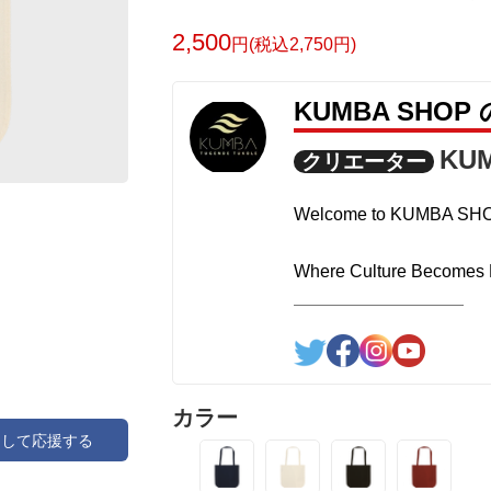
皆で日本語わからん実行委員になりまし
2,500
円(税込2,750円)
KUMBA SHO
KU
クリエーター
Welcome to KUMBA SH
Where Culture Becomes L
KUMBA SHOP is more than
It is a collection of stori
ether through thoughtful d
カラー
アして応援する
at what we wear can insp
and celebrate the diversit