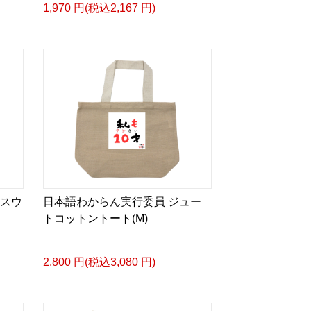
1,970 円(税込2,167 円)
は、日本語学習の楽しさとユーモアを
ション。
人も、一緒に笑顔になれるライフスタ
knowing.
 スウ
日本語わからん実行委員 ジュー
トコットントート(M)
as experienced that unforgettable mom
2,800 円(税込3,080 円)
a what that means.”