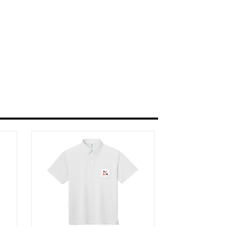
大切にしてきた語学教育、多文化共生、国際交流
ャツに込めました。
明日の出会いになりますように。
lities.
 the beginning of something meaningful.
n, build a friendship, or bridge cultures
t.
 English 4 U!, the Hello Collection cele
y, and the beauty of human connection.