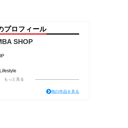
ょう！
P のプロフィール
MBA SHOP
OP
ifestyle
もっと見る
 a clothing brand.
他の作品を見る
es, cultures, and experiences brought tog
esign. Every piece reflects our belief th
ire conversations, create connections,
y that enriches our world.