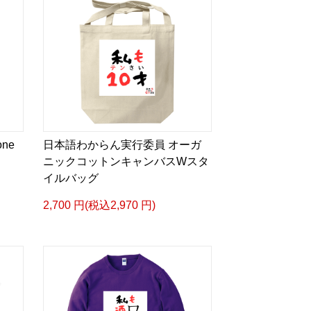
moments, we celebrate them.
uriosity, humility, and the laughter that
rning a new language.
 another step toward understanding.
ne
日本語わからん実行委員 オーガ
ニックコットンキャンバスWスタ
on
イルバッグ
2,700 円(税込2,970 円)
まとう。
ウガンダの雄大な自然、豊かな文化、そして
ィコーヒーから生まれたプレミアムラ