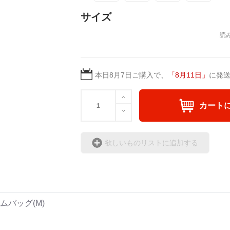
サイズ
From language and cultur
tion represents a differe
ing people closer togethe
本日
8月7日
ご購入で、
「
8月11日
」
に発
① Hello Collection
カート
日本語
欲しいものリストに追加する
たった一言の「Hello
笑顔とともに交わされる「
人をつなぐ最もシンプル
ムバッグ(M)
Hello Collecti