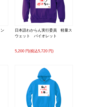
す。
産者の想い、土地の個性、そして人と
す。
ァン
日本語わからん実行委員 軽量ス
として表現したのがUCS Terimba
ウェット バイオレット
産コーヒーの哲学を受け継ぎ、サステ
5,200 円(税込5,720 円)
ンシップ、そして本物へのこだわりを
した。
へ。