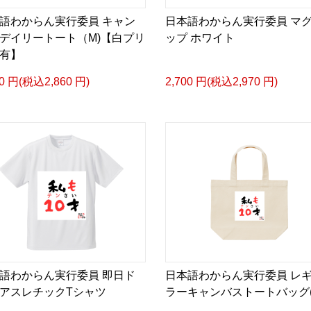
語わからん実行委員 キャン
日本語わからん実行委員 マ
Designed for those who b
デイリートート（M)【白プリ
ップ ホワイト
ential to change a life.
有】
00 円(税込2,860 円)
2,700 円(税込2,970 円)
② 日本語わからん実行
日本語
「わからない」を楽しも
言葉を学ぶことは、完璧
間違えたり、笑ったり、
語わからん実行委員 即日ド
日本語わからん実行委員 レ
アスレチックTシャツ
ラーキャンバストートバッグ(
そんな一つひとつの瞬間