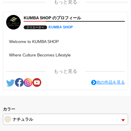
もっと見る
KUMBA SHOP のプロフィール
KUMBA SHOP
クリエーター
Welcome to KUMBA SHOP
Where Culture Becomes Lifestyle
KUMBA SHOP is more than a clothing brand.
もっと見る
It is a collection of stories, cultures, and experiences brought
他の作品を見る
together through thoughtful design. Every piece reflects our
belief that what we wear can inspire conversations, create
connections, and celebrate the diversity that enriches our
world.
カラー
ナチュラル
From language and culture to coffee and community, each
collection represents a different journey—united by one