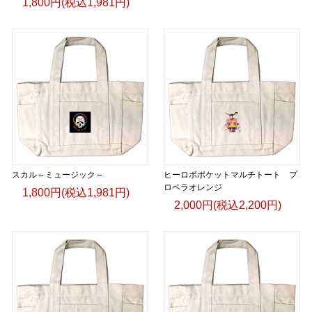
1,800円(税込1,981円)
りをデザインに落とし込みました。
コーヒーを愛する人へ。
旅を愛する人へ。
世界をもっと知りたい人へ。
UCS Terimbaは、一杯のコーヒーから始まるライフスタイル
を提案します。
スカル～ミュージック～
ヒーロボポケットマルチトート プ
English
ロペラオレンジ
1,800円(税込1,981円)
2,000円(税込2,200円)
Wear the Origin. Live the Journey.
The UCS Terimba Collection is inspired by the spirit of
Uganda—its breathtaking landscapes, vibrant culture, and
some of the world’s finest naturally grown coffee.
Every cup of Terimba Coffee tells a story of craftsmanship,