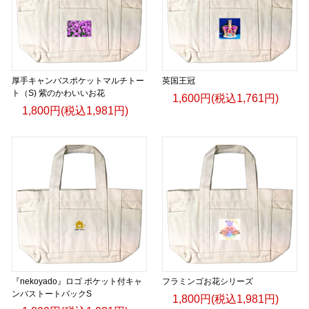
③ UCS Terimba Collection
日本語
厚手キャンバスポケットマルチトー
英国王冠
コーヒーを着る。文化をまとう。
ト（S) 紫のかわいいお花
1,600円(税込1,761円)
1,800円(税込1,981円)
UCS Terimbaは、ウガンダの雄大な自然、豊かな文化、そし
て世界に誇るスペシャルティコーヒーから生まれたプレミア
ムライフスタイルブランドです。
一杯のコーヒーには、生産者の想い、土地の個性、そして人
と人をつなぐ物語があります。
その物語を、日常のスタイルとして表現したのがUCS
Terimba Collectionです。
『nekoyado』ロゴ ポケット付キャ
自然栽培によるウガンダ産コーヒーの哲学を受け継ぎ、サス
フラミンゴお花シリーズ
ンバストートバックS
テナビリティ、クラフトマンシップ、そして本物へのこだわ
1,800円(税込1,981円)