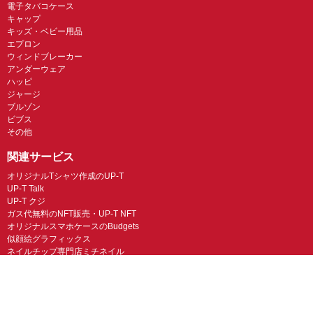
電子タバコケース
キャップ
キッズ・ベビー用品
エプロン
ウィンドブレーカー
アンダーウェア
ハッピ
ジャージ
ブルゾン
ビブス
その他
関連サービス
オリジナルTシャツ作成のUP-T
UP-T Talk
UP-T クジ
ガス代無料のNFT販売・UP-T NFT
オリジナルスマホケースのBudgets
似顔絵グラフィックス
ネイルチップ専門店ミチネイル
LINEスタンプ制作スタンプファクトリー
オリジナルノベルティラボ
オリジナルグッズラボ
スマホラボ（スマホケース）