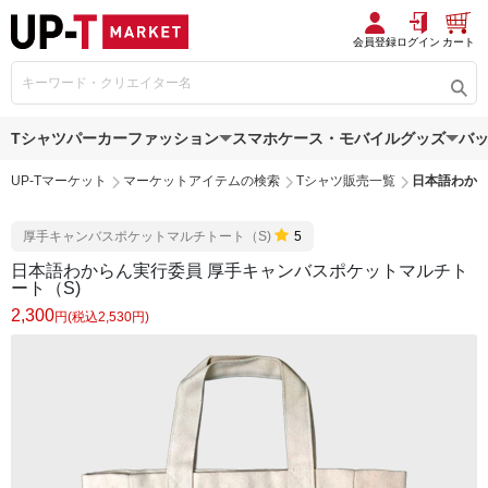
会員登録
ログイン
カート
Tシャツ
パーカー
ファッション
スマホケース・モバイルグッズ
バ
UP-Tマーケット
マーケットアイテムの検索
Tシャツ販売一覧
日本語わから
厚手キャンバスポケットマルチトート（S)
5
日本語わからん実行委員 厚手キャンバスポケットマルチト
ート（S)
2,300
円(税込2,530円)