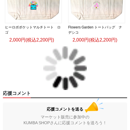
sustainability, and the people who nurture it from seed to
harvest.
Our apparel extends that story beyond the cup.
ヒーロボポケットマルチトート ロ
Flowers Garden トートバッグ ナ
ゴ
デシコ
Designed with timeless simplicity and meaningful purpose,
2,000円(税込2,200円)
2,000円(税込2,200円)
each piece reflects a lifestyle rooted in authenticity,
exploration, and appreciation for the world’s diverse cultures.
Whether you’re discovering a new destination, sharing
coffee with friends, or simply embracing everyday moments,
UCS Terimba invites you to carry the spirit of origin wherever
life takes you.
応援コメント
Wear the Origin. Share the Journey.
応援コメントを送る
マーケット販売に参加中の
KUMBA SHOPさんに応援コメントを送ろう！