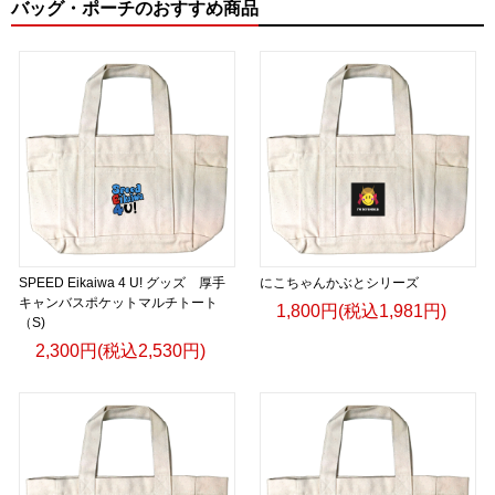
タイルを提案します。
バッグ・ポーチのおすすめ商品
English
Celebrate the joy of not knowing.
Every language learner has experienced that unforgettable
moment of saying,
“I have absolutely no idea what that means.”
SPEED Eikaiwa 4 U! グッズ 厚手
にこちゃんかぶとシリーズ
Instead of hiding those moments, we celebrate them.
キャンバスポケットマルチトート
1,800円(税込1,981円)
（S)
This collection embraces curiosity, humility, and the laughter
2,300円(税込2,530円)
that naturally comes with learning a new language.
Because every mistake is another step toward
understanding.