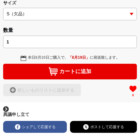
サイズ
purpose: bringing people closer together.
数量
① Hello Collection
日本語
本日
8月10日
ご購入で、
「
8月19日
」
に発送致します。
たった一言の「Hello」が、世界を近くする。
カートに追加
笑顔とともに交わされる「Hello」は、国境や言語を越え、人
と人をつなぐ最もシンプルで美しいコミュニケーションで
欲しいものリストに追加する
す。
0
Hello Collectionは、「つながる喜び」を身にまとうライフス
タイルコレクション。
異議申し立て
English 4 U!が大切にしてきた語学教育、多文化共生、国際交
シェアして応援する
ポストして応援する
流への想いを、一枚のTシャツに込めました。