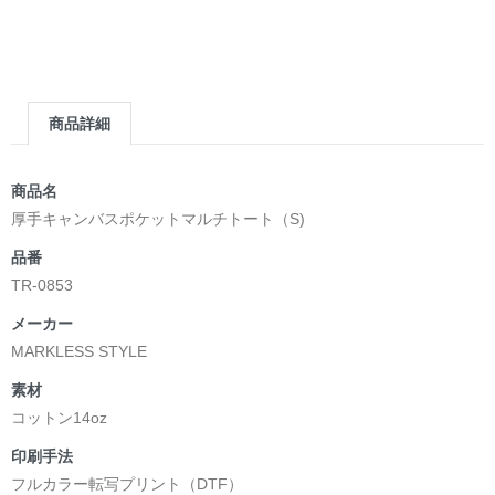
今日の「Hello」が、明日の出会いになりますように。
English
商品詳細
One word. Endless possibilities.
A simple “Hello” is often the beginning of something
商品名
meaningful.
厚手キャンバスポケットマルチトート（S)
品番
It can spark a conversation, build a friendship, or bridge
TR-0853
cultures that once seemed far apart.
メーカー
Inspired by the mission of English 4 U!, the Hello Collection
MARKLESS STYLE
celebrates language, curiosity, and the beauty of human
connection.
素材
コットン14oz
Designed for those who believe that every encounter has the
印刷手法
potential to change a life.
フルカラー転写プリント（DTF）