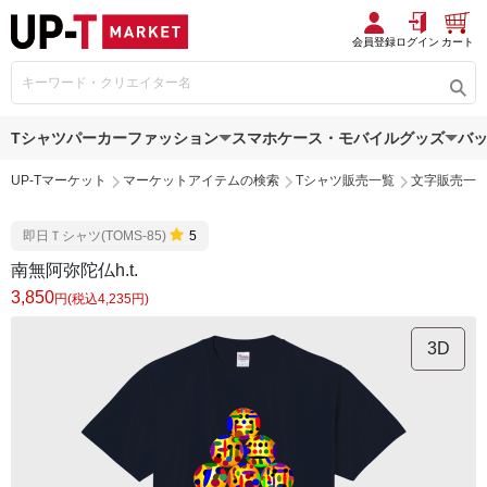
会員登録
ログイン
カート
Tシャツ
パーカー
ファッション
スマホケース・モバイルグッズ
バ
UP-Tマーケット
マーケットアイテムの検索
Tシャツ販売一覧
文字販売一
即日Ｔシャツ(TOMS-85)
5
南無阿弥陀仏h.t.
3,850
円(税込4,235円)
3D