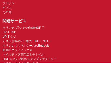
ブルゾン
ビブス
その他
関連サービス
オリジナルTシャツ作成のUP-T
UP-T Talk
UP-T クジ
ガス代無料のNFT販売・UP-T NFT
オリジナルスマホケースのBudgets
似顔絵グラフィックス
ネイルチップ専門店ミチネイル
LINEスタンプ制作スタンプファクトリー
オリジナルノベルティラボ
オリジナルグッズラボ
スマホラボ（スマホケース）
オリジナルTシャツの作成・プリント「TMIX」
オリジナルエコバッグを作ろう！
オリジナルタンブラー・サーモスを作ろう