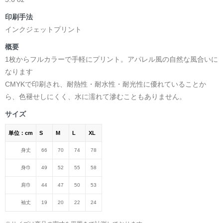
印刷手法
インクジェットプリント
概要
1枚からフルカラーで手軽にプリント。アパレル風の自然な風合いに
なります
CMYKで印刷され、耐熱性・耐水性・耐光性に優れていることか
ら、色褪せしにくく、水に濡れて滲むこともありません。
サイズ
単位：cm
S
M
L
XL
身丈
66
70
74
78
身巾
49
52
55
58
肩巾
44
47
50
53
袖丈
19
20
22
24