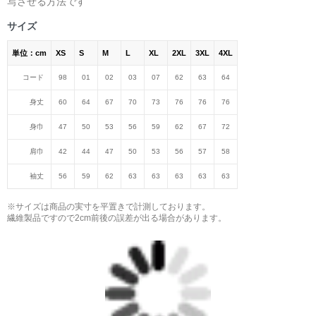
写させる方法です
サイズ
単位：cm
XS
S
M
L
XL
2XL
3XL
4XL
コード
98
01
02
03
07
62
63
64
身丈
60
64
67
70
73
76
76
76
身巾
47
50
53
56
59
62
67
72
肩巾
42
44
47
50
53
56
57
58
袖丈
56
59
62
63
63
63
63
63
※サイズは商品の実寸を平置きで計測しております。
繊維製品ですので2cm前後の誤差が出る場合があります。