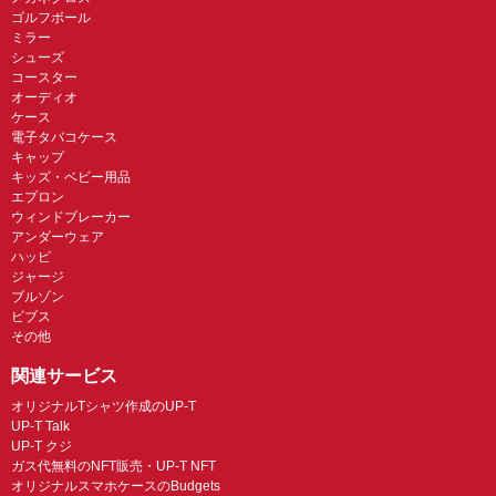
ゴルフボール
ミラー
シューズ
コースター
オーディオ
ケース
電子タバコケース
キャップ
キッズ・ベビー用品
エプロン
ウィンドブレーカー
アンダーウェア
ハッピ
ジャージ
ブルゾン
ビブス
その他
関連サービス
オリジナルTシャツ作成のUP-T
UP-T Talk
UP-T クジ
ガス代無料のNFT販売・UP-T NFT
オリジナルスマホケースのBudgets