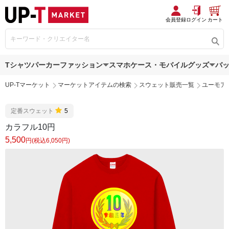
会員登録
ログイン
カート
Tシャツ
パーカー
ファッション
スマホケース・モバイルグッズ
バ
UP-Tマーケット
マーケットアイテムの検索
スウェット販売一覧
ユーモア
定番スウェット
5
カラフル10円
5,500
円(税込6,050円)