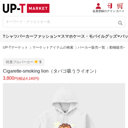
会員登録
ログイン
カート
Tシャツ
パーカー
ファッション
スマホケース・モバイルグッズ
バ
UP-Tマーケット
マーケットアイテムの検索
パーカー販売一覧
動物販売一
軽量プルパーカー
5
Cigarette-smoking lion（タバコ吸うライオン）
3,800
円(税込4,180円)