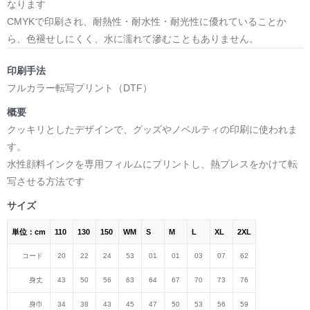
なります
CMYKで印刷され、耐熱性・耐水性・耐光性に優れていることか
ら、色褪せしにくく、水に濡れて滲むこともありません。
印刷手法
フルカラー転写プリント（DTF）
概要
クッキリとしたデザインで、グッズやノベルティの印刷に使われま
す。
水性顔料インクを専用フィルムにプリントし、熱プレスをかけて転
写させる方法です
サイズ
単位：cm
110
130
150
WM
S
M
L
XL
2XL
コード
20
22
24
53
01
01
03
07
62
身丈
43
50
56
63
64
67
70
73
76
身巾
34
38
43
45
47
50
53
56
59