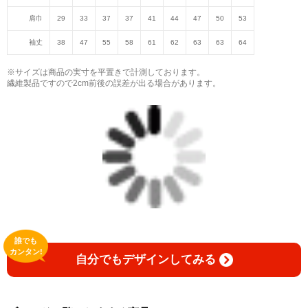
肩巾
29
33
37
37
41
44
47
50
53
袖丈
38
47
55
58
61
62
63
63
64
※サイズは商品の実寸を平置きで計測しております。
繊維製品ですので2cm前後の誤差が出る場合があります。
誰でも
カンタン!
自分でもデザインしてみる