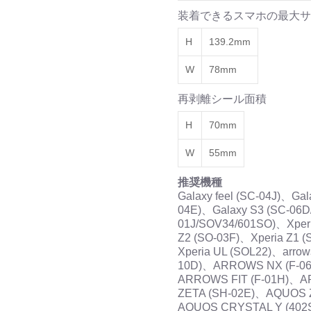
装着できるスマホの最大サ
H
139.2mm
W
78mm
再剥離シール面積
H
70mm
W
55mm
推奨機種
Galaxy feel (SC-04J)、G
04E)、Galaxy S3 (SC-06D
01J/SOV34/601SO)、Xperi
Z2 (SO-03F)、Xperia Z1 
Xperia UL (SOL22)、arr
10D)、ARROWS NX (F-0
ARROWS FIT (F-01H)、
ZETA (SH-02E)、AQUOS 
AQUOS CRYSTAL Y (40