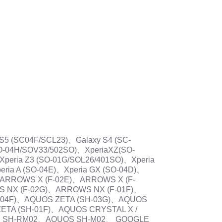
 S5 (SC04F/SCL23)、Galaxy S4 (SC-
SO-04H/SOV33/502SO)、XperiaXZ(SO-
Xperia Z3 (SO-01G/SOL26/401SO)、Xperia
eria A (SO-04E)、Xperia GX (SO-04D)、
、ARROWS X (F-02E)、ARROWS X (F-
 NX (F-02G)、ARROWS NX (F-01F)、
-04F)、AQUOS ZETA (SH-03G)、AQUOS
ETA (SH-01F)、AQUOS CRYSTAL X /
OS SH-RM02、AQUOS SH-M02、 GOOGLE