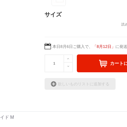
サイズ
本日
8月6日
ご購入で、
「
8月12日
」
に発
カート
欲しいものリストに追加する
イド M