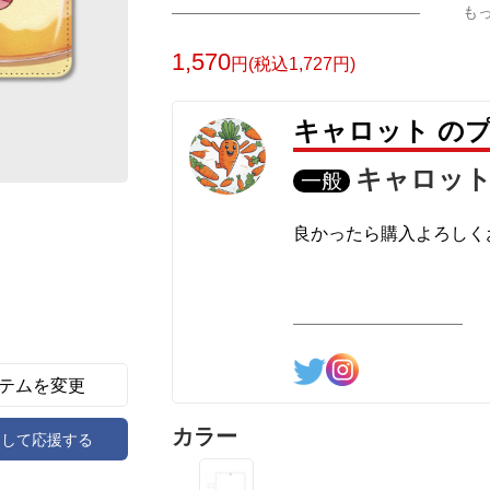
も
1,570
円(税込1,727円)
キャロット の
キャロッ
一般
良かったら購入よろしく
テムを変更
カラー
アして応援する