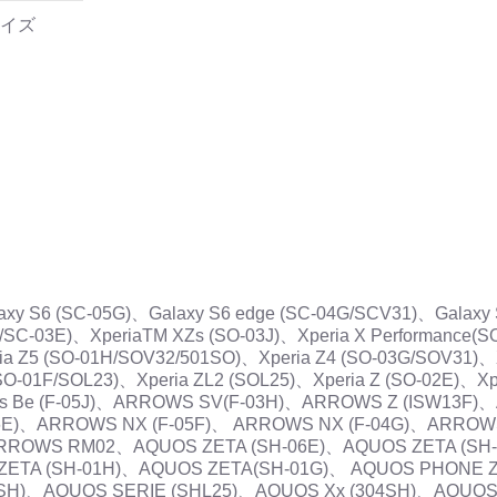
イズ
alaxy S6 (SC-05G)、Galaxy S6 edge (SC-04G/SCV31)、Galaxy
/SC-03E)、XperiaTM XZs (SO-03J)、Xperia X Performance(
a Z5 (SO-01H/SOV32/501SO)、Xperia Z4 (SO-03G/SOV31)、
(SO-01F/SOL23)、Xperia ZL2 (SOL25)、Xperia Z (SO-02E)、Xp
ows Be (F-05J)、ARROWS SV(F-03H)、ARROWS Z (ISW13F)
6E)、ARROWS NX (F-05F)、 ARROWS NX (F-04G)、ARROWS
ARROWS RM02、AQUOS ZETA (SH-06E)、AQUOS ZETA (SH
ZETA (SH-01H)、AQUOS ZETA(SH-01G)、 AQUOS PHONE Z
2SH)、AQUOS SERIE (SHL25)、AQUOS Xx (304SH)、AQU