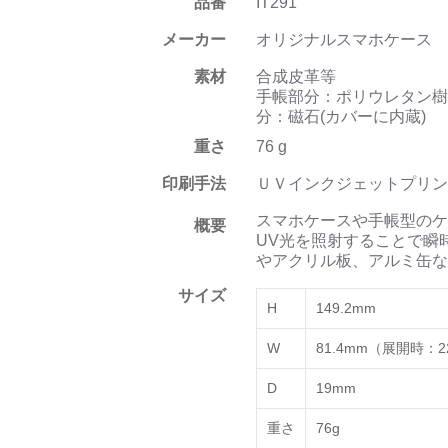
品番
IT291
メーカー
オリジナルスマホケース
素材
合成皮革等
手帳部分：ポリウレタン樹
分：磁石(カバーに内蔵)
重さ
76 g
印刷手法
ＵＶインクジェットプリン
スマホケースや手帳型のケ
概要
UV光を照射することで瞬
やアクリル板、アルミ缶な
サイズ
H
149.2mm
W
81.4mm（展開時：2
D
19mm
重さ
76g