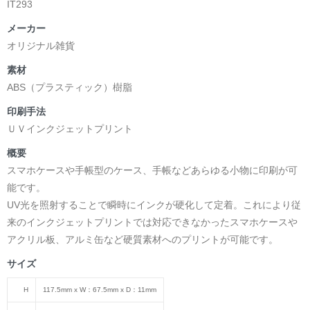
IT293
メーカー
オリジナル雑貨
素材
ABS（プラスティック）樹脂
印刷手法
ＵＶインクジェットプリント
概要
スマホケースや手帳型のケース、手帳などあらゆる小物に印刷が可
能です。
UV光を照射することで瞬時にインクが硬化して定着。これにより従
来のインクジェットプリントでは対応できなかったスマホケースや
アクリル板、アルミ缶など硬質素材へのプリントが可能です。
サイズ
H
117.5mm x W：67.5mm x D：11mm