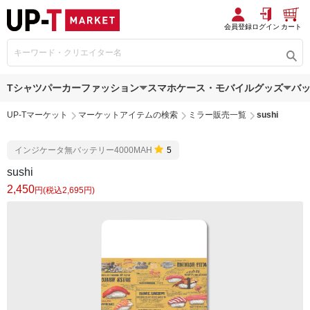
会員登録
ログイン
カート
Tシャツ
パーカー
ファッション
スマホケース・モバイルグッズ
バ
UP-Tマーケット
マーケットアイテムの検索
ミラー販売一覧
sushi
インジケータ無バッテリー4000MAH
5
sushi
2,450
円(税込2,695円)