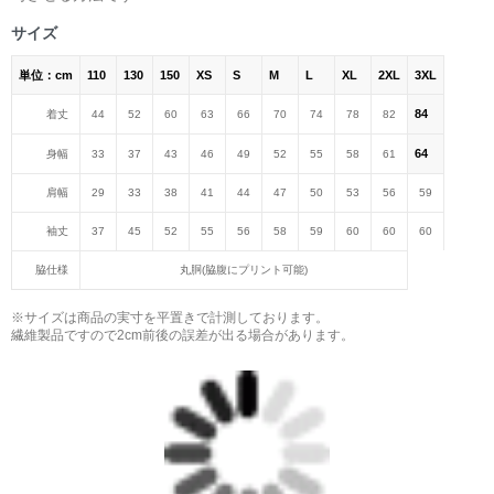
サイズ
単位：cm
110
130
150
XS
S
M
L
XL
2XL
3XL
84
着丈
44
52
60
63
66
70
74
78
82
64
身幅
33
37
43
46
49
52
55
58
61
肩幅
29
33
38
41
44
47
50
53
56
59
袖丈
37
45
52
55
56
58
59
60
60
60
脇仕様
丸胴(脇腹にプリント可能)
※サイズは商品の実寸を平置きで計測しております。
繊維製品ですので2cm前後の誤差が出る場合があります。