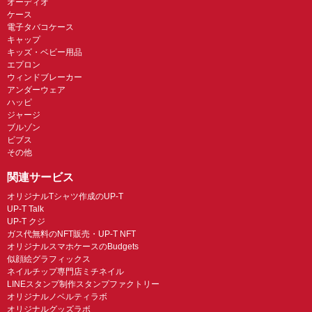
オーディオ
ケース
電子タバコケース
キャップ
キッズ・ベビー用品
エプロン
ウィンドブレーカー
アンダーウェア
ハッピ
ジャージ
ブルゾン
ビブス
その他
関連サービス
オリジナルTシャツ作成のUP-T
UP-T Talk
UP-T クジ
ガス代無料のNFT販売・UP-T NFT
オリジナルスマホケースのBudgets
似顔絵グラフィックス
ネイルチップ専門店ミチネイル
LINEスタンプ制作スタンプファクトリー
オリジナルノベルティラボ
オリジナルグッズラボ