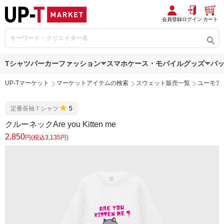
会員登録
ログイン
カート
Tシャツ
パーカー
ファッション
スマホケース・モバイルグッズ
バ
UP-Tマーケット
マーケットアイテムの検索
スウェット販売一覧
ユーモア
定番長袖Ｔシャツ
5
クルーネックAre you Kitten me
2,850
円(税込3,135円)