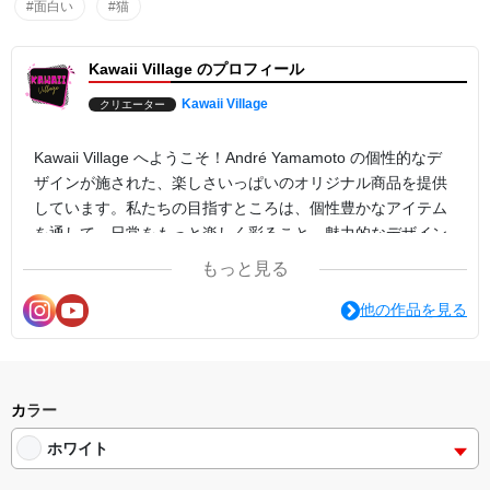
#面白い
#猫
Kawaii Village のプロフィール
Kawaii Village
クリエーター
Kawaii Village へようこそ！André Yamamoto の個性的なデ
ザインが施された、楽しさいっぱいのオリジナル商品を提供
しています。私たちの目指すところは、個性豊かなアイテム
を通して、日常をもっと楽しく彩ること。魅力的なデザイン
で、普通の日常が特別なものに変わることをお約束します。
もっと見る
流行の枠を超えて、ファッションの楽しさを心から味わうこ
とができるアイテムたち。私たちと一緒に、スタイリッシュ
他の作品を見る
で楽しい旅に出かけませんか。
カラー
ホワイト