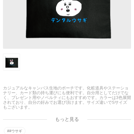
カジュアルなキャンバス生地のポーチです。化粧道具やステーショ
ナリー、カード類の持ち運びにも便利です。自分用としてだけでな
く、プレゼント用やノベルティにもおすすめです。カラーは3色展開
されており、自分の好みでお選び頂けます。サイズ違いでSサイズ
もございます。
［サイズ］M
［本体］約23cm×17cm
もっと見る
［素材情報］キャンバス綿 他
##ウサギ