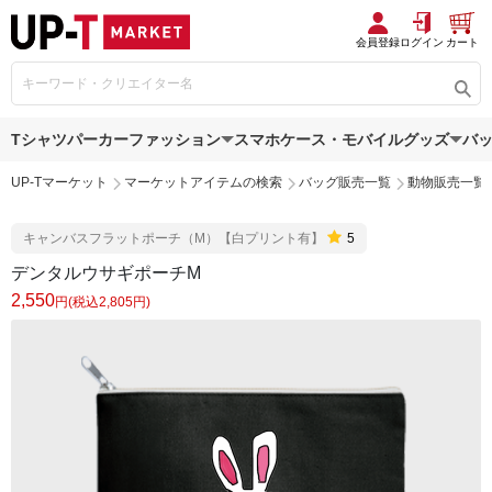
会員登録
ログイン
カート
Tシャツ
パーカー
ファッション
スマホケース・モバイルグッズ
バ
UP-Tマーケット
マーケットアイテムの検索
バッグ販売一覧
動物販売一覧
キャンバスフラットポーチ（M）【白プリント有】
5
デンタルウサギポーチM
2,550
円(税込2,805円)