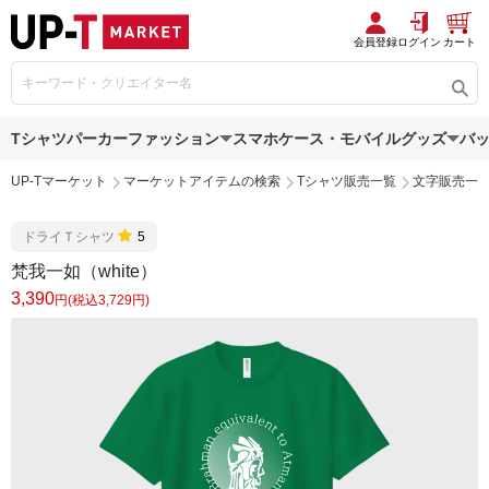
会員登録
ログイン
カート
Tシャツ
パーカー
ファッション
スマホケース・モバイルグッズ
バ
UP-Tマーケット
マーケットアイテムの検索
Tシャツ販売一覧
文字販売一
ドライＴシャツ
5
梵我一如（white）
3,390
円(税込3,729円)