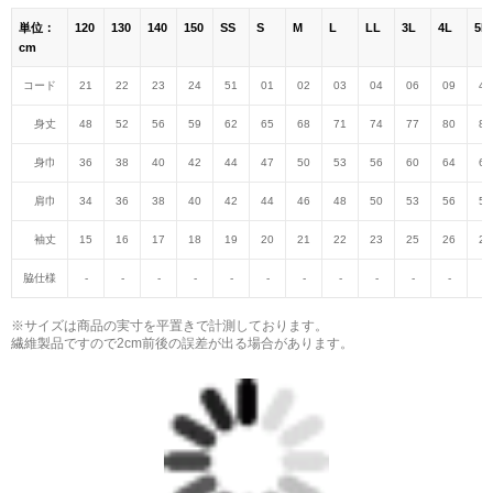
単位：
120
130
140
150
SS
S
M
L
LL
3L
4L
5L
cm
コード
21
22
23
24
51
01
02
03
04
06
09
47
身丈
48
52
56
59
62
65
68
71
74
77
80
82
身巾
36
38
40
42
44
47
50
53
56
60
64
68
肩巾
34
36
38
40
42
44
46
48
50
53
56
59
袖丈
15
16
17
18
19
20
21
22
23
25
26
27
脇仕様
-
-
-
-
-
-
-
-
-
-
-
-
※サイズは商品の実寸を平置きで計測しております。
繊維製品ですので2cm前後の誤差が出る場合があります。