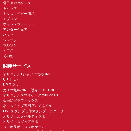
電子タバコケース
キャップ
キッズ・ベビー用品
エプロン
ウィンドブレーカー
アンダーウェア
ハッピ
ジャージ
ブルゾン
ビブス
その他
関連サービス
オリジナルTシャツ作成のUP-T
UP-T Talk
UP-T クジ
ガス代無料のNFT販売・UP-T NFT
オリジナルスマホケースのBudgets
似顔絵グラフィックス
ネイルチップ専門店ミチネイル
LINEスタンプ制作スタンプファクトリー
オリジナルノベルティラボ
オリジナルグッズラボ
スマホラボ（スマホケース）