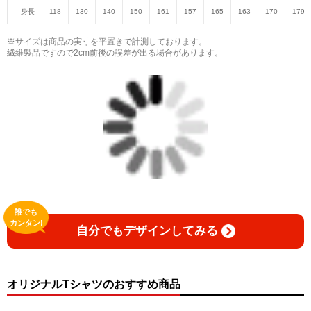
身長
118
130
140
150
161
157
165
163
170
179
※サイズは商品の実寸を平置きで計測しております。
繊維製品ですので2cm前後の誤差が出る場合があります。
誰でも
カンタン!
自分でもデザインしてみる
オリジナルTシャツのおすすめ商品