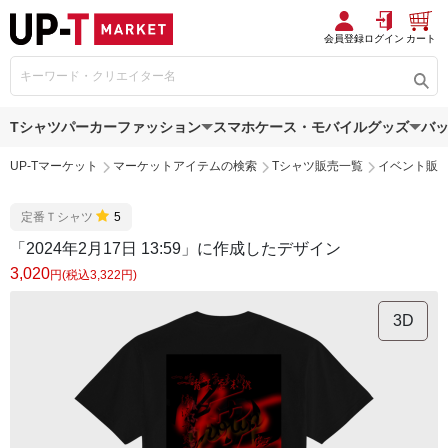
会員登録
ログイン
カート
Tシャツ
パーカー
ファッション
スマホケース・モバイルグッズ
バ
UP-Tマーケット
マーケットアイテムの検索
Tシャツ販売一覧
イベント販
定番Ｔシャツ
5
「2024年2月17日 13:59」に作成したデザイン
3,020
円(税込3,322円)
3D