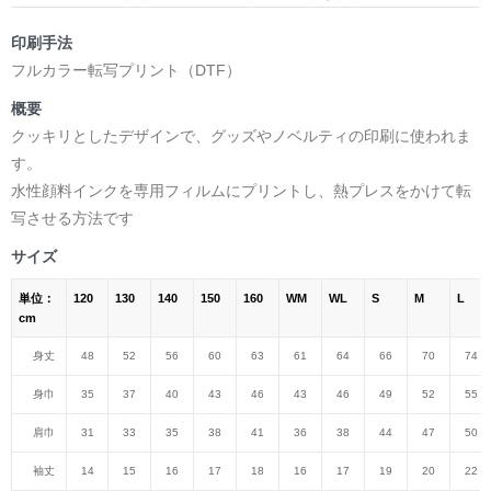
印刷手法
フルカラー転写プリント（DTF）
概要
クッキリとしたデザインで、グッズやノベルティの印刷に使われま
す。
水性顔料インクを専用フィルムにプリントし、熱プレスをかけて転
写させる方法です
サイズ
単位：
120
130
140
150
160
WM
WL
S
M
L
cm
身丈
48
52
56
60
63
61
64
66
70
74
身巾
35
37
40
43
46
43
46
49
52
55
肩巾
31
33
35
38
41
36
38
44
47
50
袖丈
14
15
16
17
18
16
17
19
20
22