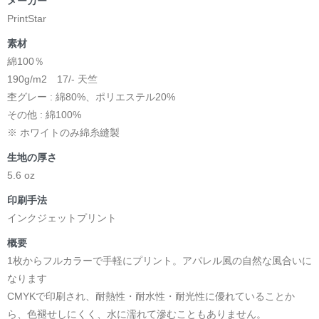
メーカー
PrintStar
素材
綿100％
190g/m2 17/- 天竺
杢グレー : 綿80%、ポリエステル20%
その他 : 綿100%
※ ホワイトのみ綿糸縫製
生地の厚さ
5.6 oz
印刷手法
インクジェットプリント
概要
1枚からフルカラーで手軽にプリント。アパレル風の自然な風合いに
なります
CMYKで印刷され、耐熱性・耐水性・耐光性に優れていることか
ら、色褪せしにくく、水に濡れて滲むこともありません。