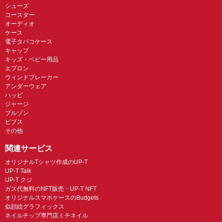
シューズ
コースター
オーディオ
ケース
電子タバコケース
キャップ
キッズ・ベビー用品
エプロン
ウィンドブレーカー
アンダーウェア
ハッピ
ジャージ
ブルゾン
ビブス
その他
関連サービス
オリジナルTシャツ作成のUP-T
UP-T Talk
UP-T クジ
ガス代無料のNFT販売・UP-T NFT
オリジナルスマホケースのBudgets
似顔絵グラフィックス
ネイルチップ専門店ミチネイル