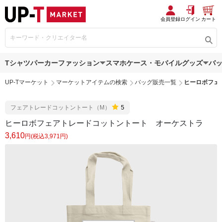
会員登録
ログイン
カート
Tシャツ
パーカー
ファッション
スマホケース・モバイルグッズ
バ
UP-Tマーケット
マーケットアイテムの検索
バッグ販売一覧
ヒーロボフェ
フェアトレードコットントート（M）
5
ヒーロボフェアトレードコットントート オーケストラ
3,610
円(税込3,971円)