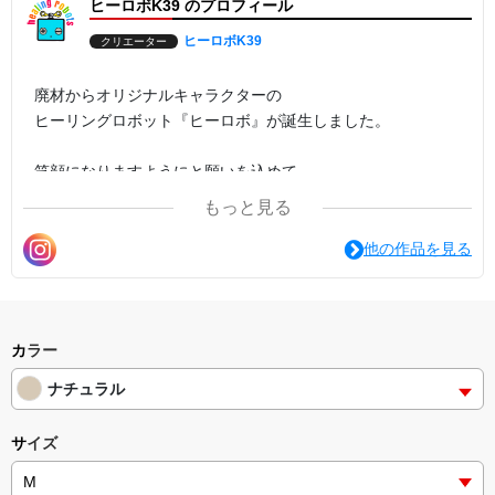
ヒーロボK39 のプロフィール
ヒーロボK39
クリエーター
廃材からオリジナルキャラクターの
ヒーリングロボット『ヒーロボ』が誕生しました。
笑顔になりますようにと願いを込めて
作られたヒーロボ達がグッズになって登場です。
もっと見る
お気に入りの子を見つけてください。
他の作品を見る
Tシャツは３種類ございます。
☆ハイクオリティTシャツ(5.6オンス生地)
☆定番Tシャツ
カラー
☆キッズ用(ハイクオリティ、5.6オンス生地)
ナチュラル
サイズ
☆親子ペアルックや親子コーデにもおすすめです。