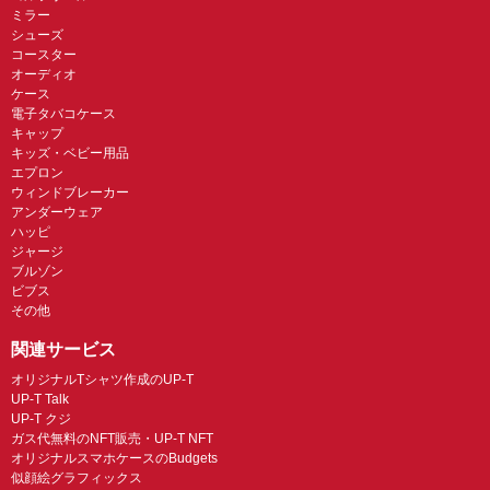
ミラー
シューズ
コースター
オーディオ
ケース
電子タバコケース
キャップ
キッズ・ベビー用品
エプロン
ウィンドブレーカー
アンダーウェア
ハッピ
ジャージ
ブルゾン
ビブス
その他
関連サービス
オリジナルTシャツ作成のUP-T
UP-T Talk
UP-T クジ
ガス代無料のNFT販売・UP-T NFT
オリジナルスマホケースのBudgets
似顔絵グラフィックス