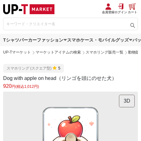
会員登録
ログイン
カート
Tシャツ
パーカー
ファッション
スマホケース・モバイルグッズ
バ
UP-Tマーケット
マーケットアイテムの検索
スマホリング販売一覧
動物販
スマホリング (スクエア型)
5
Dog with apple on head（リンゴを頭にのせた犬）
920
円(税込1,012円)
3D