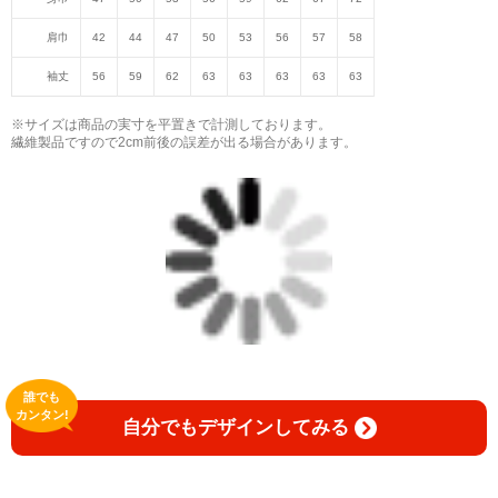
肩巾
42
44
47
50
53
56
57
58
袖丈
56
59
62
63
63
63
63
63
※サイズは商品の実寸を平置きで計測しております。
繊維製品ですので2cm前後の誤差が出る場合があります。
誰でも
カンタン!
自分でもデザインしてみる