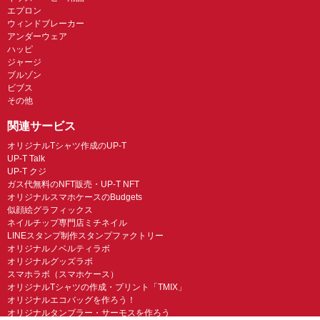
エプロン
ウィンドブレーカー
アンダーウェア
ハッピ
ジャージ
ブルゾン
ビブス
その他
関連サービス
オリジナルTシャツ作成のUP-T
UP-T Talk
UP-T クジ
ガス代無料のNFT販売・UP-T NFT
オリジナルスマホケースのBudgets
似顔絵グラフィックス
ネイルチップ専門店ミチネイル
LINEスタンプ制作スタンプファクトリー
オリジナルノベルティラボ
オリジナルグッズラボ
スマホラボ（スマホケース）
オリジナルTシャツの作成・プリント「TMIX」
オリジナルエコバッグを作ろう！
オリジナルタンブラー・サーモスを作ろう