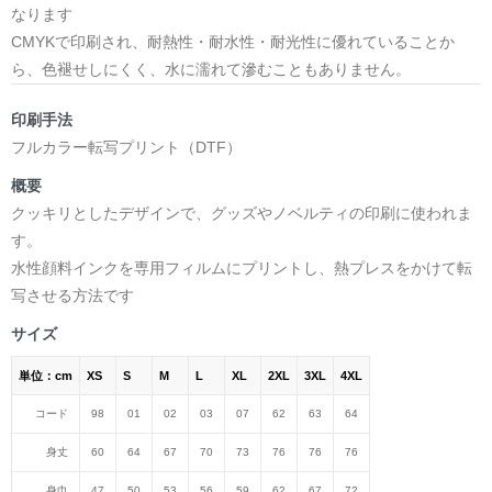
なります
CMYKで印刷され、耐熱性・耐水性・耐光性に優れていることか
ら、色褪せしにくく、水に濡れて滲むこともありません。
印刷手法
フルカラー転写プリント（DTF）
概要
クッキリとしたデザインで、グッズやノベルティの印刷に使われま
す。
水性顔料インクを専用フィルムにプリントし、熱プレスをかけて転
写させる方法です
サイズ
単位：cm
XS
S
M
L
XL
2XL
3XL
4XL
コード
98
01
02
03
07
62
63
64
身丈
60
64
67
70
73
76
76
76
身巾
47
50
53
56
59
62
67
72