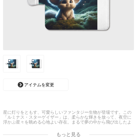
アイテムを変更
星に灯りをともす、可愛らしいファンタジー生物が登場です。この
「ルミナス・スターゲイザー」は、柔らかな輝きを放って、夜空に
浮かぶ星々を眺める心地よい存在。まるで夢の中から飛び出したよ
うなその姿は、幻想的で愛らしさ満点。あなたの部屋にも、ワンダ
フルなムードを演出してくれること間違いなし！✨
もっと見る