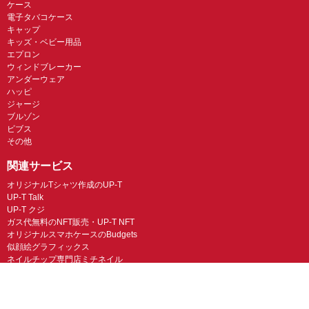
ケース
電子タバコケース
キャップ
キッズ・ベビー用品
エプロン
ウィンドブレーカー
アンダーウェア
ハッピ
ジャージ
ブルゾン
ビブス
その他
関連サービス
オリジナルTシャツ作成のUP-T
UP-T Talk
UP-T クジ
ガス代無料のNFT販売・UP-T NFT
オリジナルスマホケースのBudgets
似顔絵グラフィックス
ネイルチップ専門店ミチネイル
LINEスタンプ制作スタンプファクトリー
オリジナルノベルティラボ
オリジナルグッズラボ
スマホラボ（スマホケース）