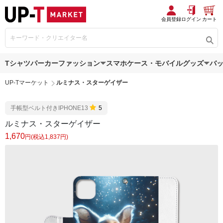
会員登録
ログイン
カート
Tシャツ
パーカー
ファッション
スマホケース・モバイルグッズ
バ
UP-Tマーケット
ルミナス・スターゲイザー
手帳型ベルト付きIPHONE13
5
ルミナス・スターゲイザー
1,670
円(税込1,837円)