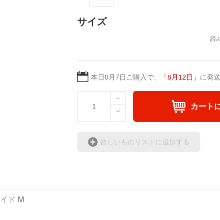
サイズ
本日
8月7日
ご購入で、
「
8月12日
」
に発
カート
欲しいものリストに追加する
イド M