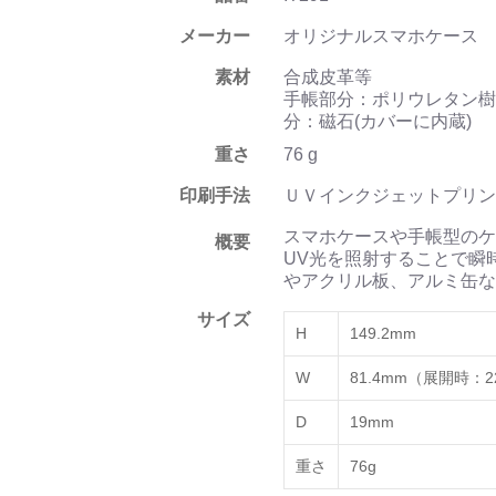
メーカー
オリジナルスマホケース
素材
合成皮革等
手帳部分：ポリウレタン樹
分：磁石(カバーに内蔵)
重さ
76 g
印刷手法
ＵＶインクジェットプリン
スマホケースや手帳型のケ
概要
UV光を照射することで瞬
やアクリル板、アルミ缶な
サイズ
H
149.2mm
W
81.4mm（展開時：2
D
19mm
重さ
76g