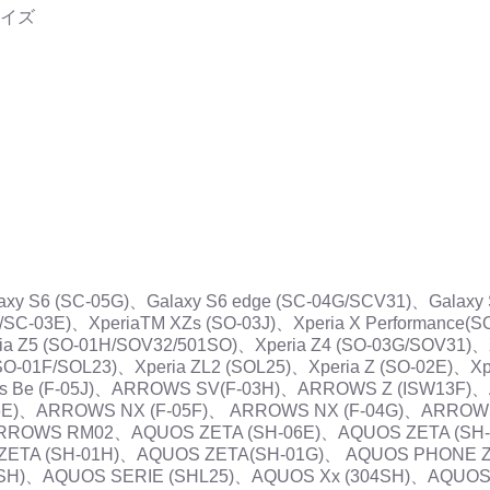
イズ
alaxy S6 (SC-05G)、Galaxy S6 edge (SC-04G/SCV31)、Galaxy
/SC-03E)、XperiaTM XZs (SO-03J)、Xperia X Performance(
a Z5 (SO-01H/SOV32/501SO)、Xperia Z4 (SO-03G/SOV31)、
(SO-01F/SOL23)、Xperia ZL2 (SOL25)、Xperia Z (SO-02E)、Xp
ows Be (F-05J)、ARROWS SV(F-03H)、ARROWS Z (ISW13F)
6E)、ARROWS NX (F-05F)、 ARROWS NX (F-04G)、ARROWS
ARROWS RM02、AQUOS ZETA (SH-06E)、AQUOS ZETA (SH
ZETA (SH-01H)、AQUOS ZETA(SH-01G)、 AQUOS PHONE Z
2SH)、AQUOS SERIE (SHL25)、AQUOS Xx (304SH)、AQU