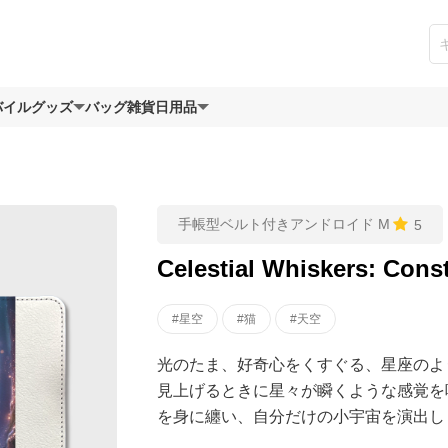
バイルグッズ
バッグ
雑貨日用品
手帳型ベルト付きアンドロイド M
5
Celestial Whiskers: Const
#星空
#猫
#天空
光のたま、好奇心をくすぐる、星座のよ
見上げるときに星々が瞬くような感覚を
を身に纏い、自分だけの小宇宙を演出しまし