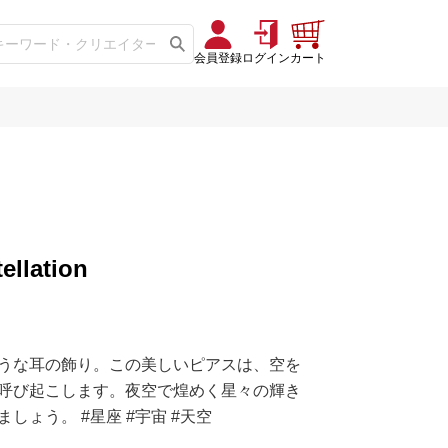
会員登録
ログイン
カート
ellation
うな耳の飾り。この美しいピアスは、空を
呼び起こします。夜空で煌めく星々の輝き
ょう。 #星座 #宇宙 #天空