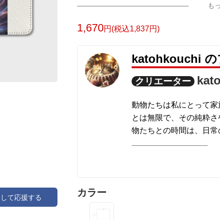
も
1,670
円(税込1,837円)
katohkouch
kat
クリエーター
動物たちは私にとって家
とは無限で、その純粋さ
物たちとの時間は、日常
を感じさせてくれる貴重
カラー
アして応援する