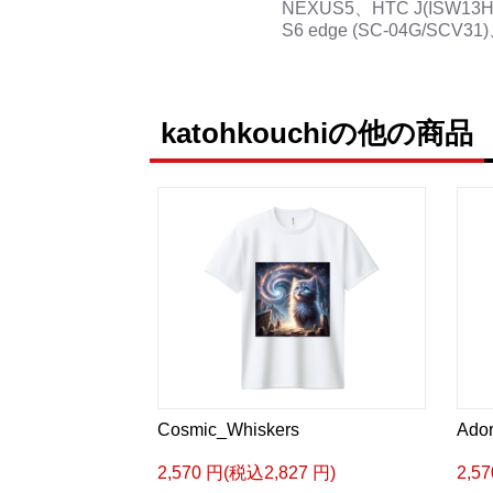
NEXUS5、HTC J(ISW13HT)、
S6 edge (SC-04G/SCV31)
katohkouchiの他の商品
Cosmic_Whiskers
Ador
2,570 円(税込2,827 円)
2,5