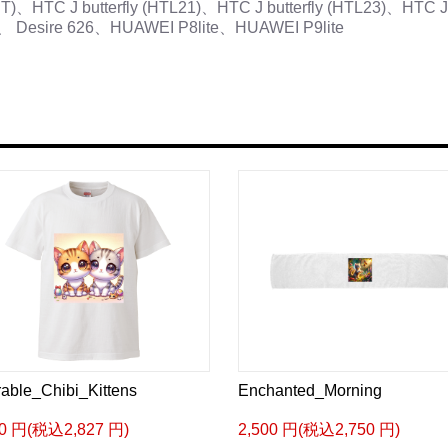
HTC J butterfly (HTL21)、HTC J butterfly (HTL23)、HTC 
、 Desire 626、HUAWEI P8lite、HUAWEI P9lite
able_Chibi_Kittens
Enchanted_Morning
70 円(税込2,827 円)
2,500 円(税込2,750 円)