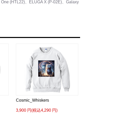
J One (HTL22)、ELUGA X (P-02E)、Galaxy
Cosmic_Whiskers
3,900 円(税込4,290 円)