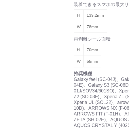
装着できるスマホの最大サ
H
139.2mm
W
78mm
再剥離シール面積
H
70mm
W
55mm
推奨機種
Galaxy feel (SC-04J)、G
04E)、Galaxy S3 (SC-06D
01J/SOV34/601SO)、Xperi
Z2 (SO-03F)、Xperia Z1 
Xperia UL (SOL22)、arr
10D)、ARROWS NX (F-0
ARROWS FIT (F-01H)、
ZETA (SH-02E)、AQUOS 
AQUOS CRYSTAL Y (40