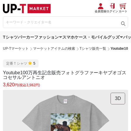
会員登録
ログイン
カート
Tシャツ
パーカー
ファッション
スマホケース・モバイルグッズ
バ
UP-Tマーケット
マーケットアイテムの検索
Tシャツ販売一覧
Youtub
定番Ｔシャツ
5
Youtube100万再生記念販売フォトグラファーキヤブオゴス
コセサルアントニオ
3,620
円(税込3,982円)
3D