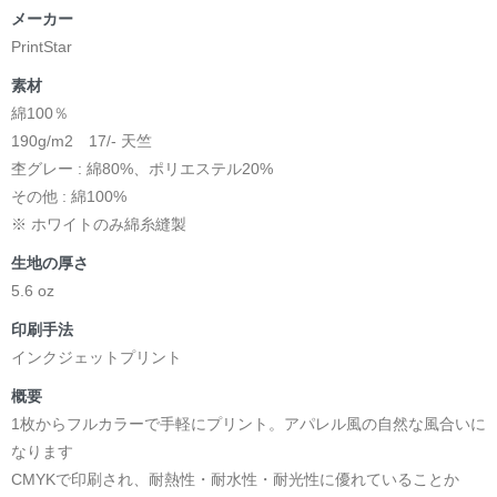
メーカー
PrintStar
素材
綿100％
190g/m2 17/- 天竺
杢グレー : 綿80%、ポリエステル20%
その他 : 綿100%
※ ホワイトのみ綿糸縫製
生地の厚さ
5.6 oz
印刷手法
インクジェットプリント
概要
1枚からフルカラーで手軽にプリント。アパレル風の自然な風合いに
なります
CMYKで印刷され、耐熱性・耐水性・耐光性に優れていることか