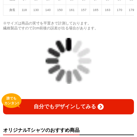
身長
118
130
140
150
161
157
165
163
170
179
※サイズは商品の実寸を平置きで計測しております。
繊維製品ですので2cm前後の誤差が出る場合があります。
誰でも
カンタン!
自分でもデザインしてみる
オリジナルTシャツのおすすめ商品