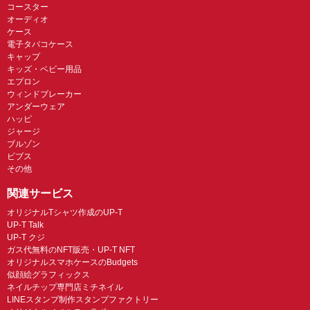
コースター
オーディオ
ケース
電子タバコケース
キャップ
キッズ・ベビー用品
エプロン
ウィンドブレーカー
アンダーウェア
ハッピ
ジャージ
ブルゾン
ビブス
その他
関連サービス
オリジナルTシャツ作成のUP-T
UP-T Talk
UP-T クジ
ガス代無料のNFT販売・UP-T NFT
オリジナルスマホケースのBudgets
似顔絵グラフィックス
ネイルチップ専門店ミチネイル
LINEスタンプ制作スタンプファクトリー