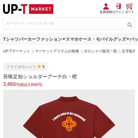
会員登録
ログイン
カート
Tシャツ
パーカー
ファッション
スマホケース・モバイルグッズ
バ
UP-Tマーケット
マーケットアイテムの検索
ポロシャツ販売一覧
文字販売
ドライポロシャツ
5
吾唯足知ショルダーアーチ白・橙
3,460
円(税込3,806円)