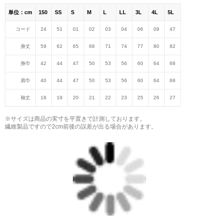
単位：cm
150
SS
S
M
L
LL
3L
4L
5L
コード
24
51
01
02
03
04
06
09
47
身丈
59
62
65
68
71
74
77
80
82
身巾
42
44
47
50
53
56
60
64
68
肩巾
40
44
47
50
53
56
60
64
68
袖丈
18
19
20
21
22
23
25
26
27
※サイズは商品の実寸を平置きで計測しております。
繊維製品ですので2cm前後の誤差が出る場合があります。