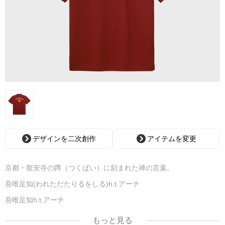
デザインを二次創作
アイテムを変更
京都・龍安寺の蹲（つくばい）に刻まれた禅の言葉。
吾唯足知(われただたりるをしる)h.t.アーチ
吾唯足知h.t.アーチ
白アーチ橙。
もっと見る