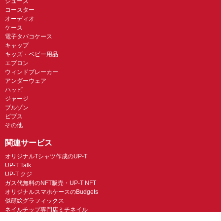
シューズ
コースター
オーディオ
ケース
電子タバコケース
キャップ
キッズ・ベビー用品
エプロン
ウィンドブレーカー
アンダーウェア
ハッピ
ジャージ
ブルゾン
ビブス
その他
関連サービス
オリジナルTシャツ作成のUP-T
UP-T Talk
UP-T クジ
ガス代無料のNFT販売・UP-T NFT
オリジナルスマホケースのBudgets
似顔絵グラフィックス
ネイルチップ専門店ミチネイル
LINEスタンプ制作スタンプファクトリー