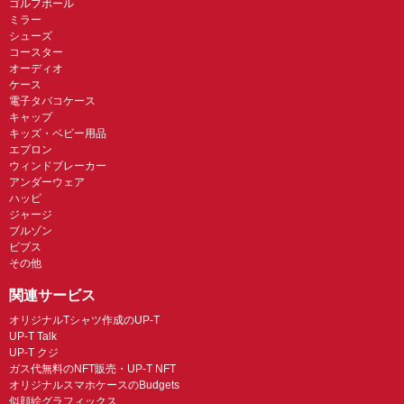
ゴルフボール
ミラー
シューズ
コースター
オーディオ
ケース
電子タバコケース
キャップ
キッズ・ベビー用品
エプロン
ウィンドブレーカー
アンダーウェア
ハッピ
ジャージ
ブルゾン
ビブス
その他
関連サービス
オリジナルTシャツ作成のUP-T
UP-T Talk
UP-T クジ
ガス代無料のNFT販売・UP-T NFT
オリジナルスマホケースのBudgets
似顔絵グラフィックス