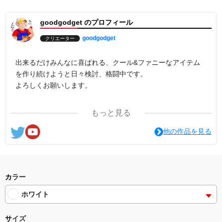
goodgodget のプロフィール
goodgodget
クリエーター
出来るだけみんなに喜ばれる、クール&ファニーなアイテム
を作り続けようと日々検討、格闘中です。
よろしくお願いします。
ここの他にも『日日彼是色々面白可笑し。IN SUZURI』や
もっと見る
nichinichioo by BASE にも展開中。
コチラもよろしくお願いします。
他の作品を見る
カラー
ホワイト
サイズ