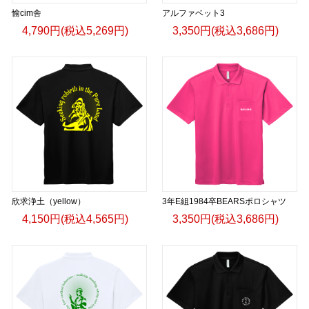
愉cim舎
アルファベット3
4,790円(税込5,269円)
3,350円(税込3,686円)
欣求浄土（yellow）
3年E組1984卒BEARSポロシャツ
4,150円(税込4,565円)
3,350円(税込3,686円)