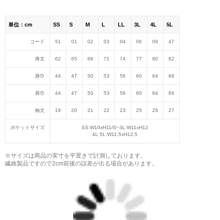
単位：cm
SS
S
M
L
LL
3L
4L
5L
コード
51
01
02
03
04
06
09
47
身丈
62
65
68
71
74
77
80
82
身巾
44
47
50
53
56
60
64
68
肩巾
44
47
50
53
56
60
64
68
袖丈
19
20
21
22
23
25
26
27
ポケットサイズ
SS:W10хH11/S~3L:W11хH12
4L·5L:W11.5хH12.5
※サイズは商品の実寸を平置きで計測しております。
繊維製品ですので2cm前後の誤差が出る場合があります。