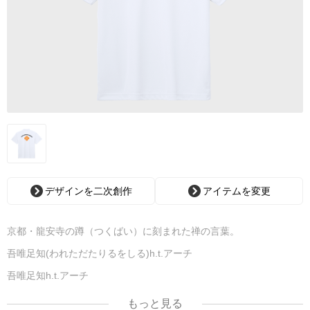
デザインを二次創作
アイテムを変更
京都・龍安寺の蹲（つくばい）に刻まれた禅の言葉。
吾唯足知(われただたりるをしる)h.t.アーチ
吾唯足知h.t.アーチ
黒アーチ橙。
もっと見る