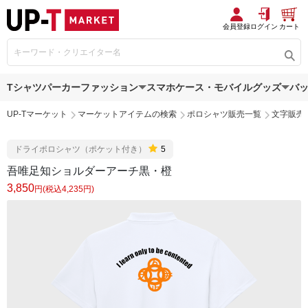
会員登録
ログイン
カート
Tシャツ
パーカー
ファッション
スマホケース・モバイルグッズ
バ
UP-Tマーケット
マーケットアイテムの検索
ポロシャツ販売一覧
文字販売
ドライポロシャツ（ポケット付き）
5
吾唯足知ショルダーアーチ黒・橙
3,850
円(税込4,235円)