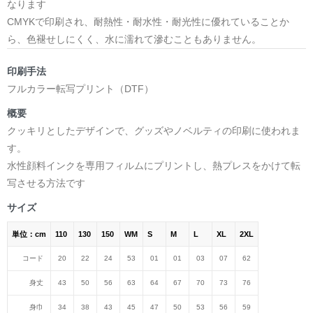
なります
CMYKで印刷され、耐熱性・耐水性・耐光性に優れていることか
ら、色褪せしにくく、水に濡れて滲むこともありません。
印刷手法
フルカラー転写プリント（DTF）
概要
クッキリとしたデザインで、グッズやノベルティの印刷に使われま
す。
水性顔料インクを専用フィルムにプリントし、熱プレスをかけて転
写させる方法です
サイズ
単位：cm
110
130
150
WM
S
M
L
XL
2XL
コード
20
22
24
53
01
01
03
07
62
身丈
43
50
56
63
64
67
70
73
76
身巾
34
38
43
45
47
50
53
56
59