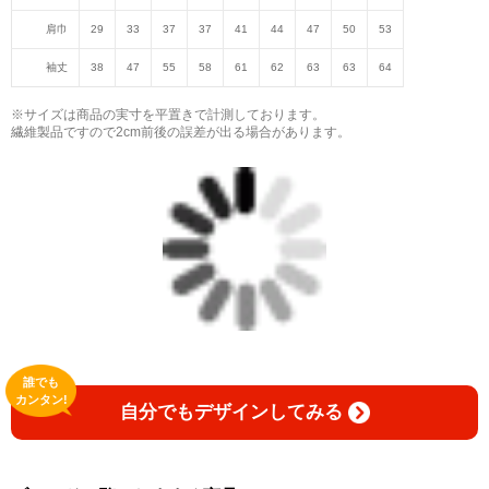
肩巾
29
33
37
37
41
44
47
50
53
袖丈
38
47
55
58
61
62
63
63
64
※サイズは商品の実寸を平置きで計測しております。
繊維製品ですので2cm前後の誤差が出る場合があります。
誰でも
カンタン!
自分でもデザインしてみる