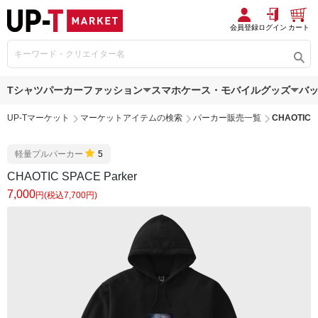
会員登録
ログイン
カート
Tシャツ
パーカー
ファッション
スマホケース・モバイルグッズ
バ
UP-Tマーケット
マーケットアイテムの検索
パーカー販売一覧
CHAOTIC S
軽量プルパーカー
5
CHAOTIC SPACE Parker
7,000
円(税込7,700円)