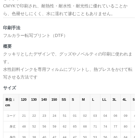
CMYKで印刷され、耐熱性・耐水性・耐光性に優れていることか
ら、色褪せしにくく、水に濡れて滲むこともありません。
印刷手法
フルカラー転写プリント（DTF）
概要
クッキリとしたデザインで、グッズやノベルティの印刷に使われま
す。
水性顔料インクを専用フィルムにプリントし、熱プレスをかけて転
写させる方法です
サイズ
単位：
120
130
140
150
SS
S
M
L
LL
3L
4L
5L
cm
コード
21
22
23
24
51
01
02
03
04
06
09
47
身丈
48
52
56
59
62
65
68
71
74
77
80
82
身巾
36
38
40
42
44
47
50
53
56
60
64
68