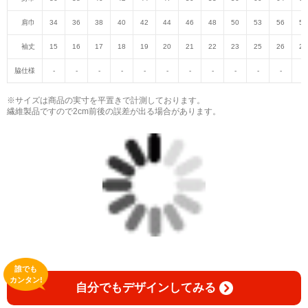
肩巾
34
36
38
40
42
44
46
48
50
53
56
59
袖丈
15
16
17
18
19
20
21
22
23
25
26
27
脇仕様
-
-
-
-
-
-
-
-
-
-
-
-
※サイズは商品の実寸を平置きで計測しております。
繊維製品ですので2cm前後の誤差が出る場合があります。
誰でも
カンタン!
自分でもデザインしてみる