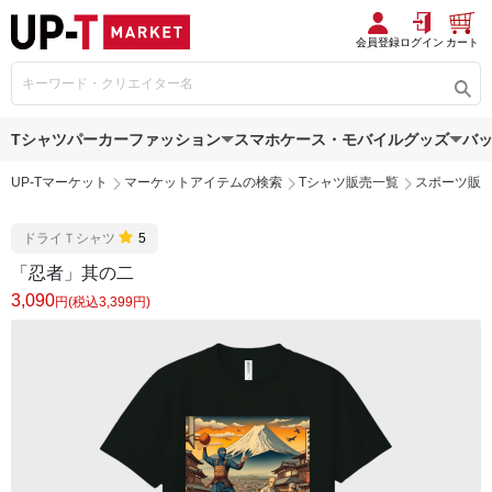
会員登録
ログイン
カート
Tシャツ
パーカー
ファッション
スマホケース・モバイルグッズ
バ
UP-Tマーケット
マーケットアイテムの検索
Tシャツ販売一覧
スポーツ販
ドライＴシャツ
5
「忍者」其の二
3,090
円(税込3,399円)