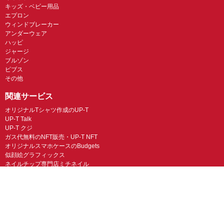
キッズ・ベビー用品
エプロン
ウィンドブレーカー
アンダーウェア
ハッピ
ジャージ
ブルゾン
ビブス
その他
関連サービス
オリジナルTシャツ作成のUP-T
UP-T Talk
UP-T クジ
ガス代無料のNFT販売・UP-T NFT
オリジナルスマホケースのBudgets
似顔絵グラフィックス
ネイルチップ専門店ミチネイル
LINEスタンプ制作スタンプファクトリー
オリジナルノベルティラボ
オリジナルグッズラボ
スマホラボ（スマホケース）
オリジナルTシャツの作成・プリント「TMIX」
オリジナルエコバッグを作ろう！