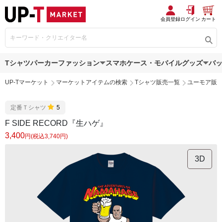
会員登録
ログイン
カート
Tシャツ
パーカー
ファッション
スマホケース・モバイルグッズ
バ
UP-Tマーケット
マーケットアイテムの検索
Tシャツ販売一覧
ユーモア販
定番Ｔシャツ
5
F SIDE RECORD『生ハゲ』
3,400
円(税込3,740円)
3D