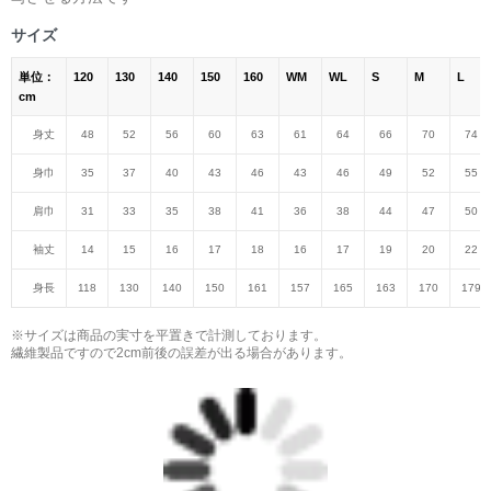
サイズ
単位：
120
130
140
150
160
WM
WL
S
M
L
cm
身丈
48
52
56
60
63
61
64
66
70
74
身巾
35
37
40
43
46
43
46
49
52
55
肩巾
31
33
35
38
41
36
38
44
47
50
袖丈
14
15
16
17
18
16
17
19
20
22
身長
118
130
140
150
161
157
165
163
170
179
※サイズは商品の実寸を平置きで計測しております。
繊維製品ですので2cm前後の誤差が出る場合があります。