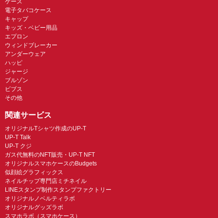
ケース
電子タバコケース
キャップ
キッズ・ベビー用品
エプロン
ウィンドブレーカー
アンダーウェア
ハッピ
ジャージ
ブルゾン
ビブス
その他
関連サービス
オリジナルTシャツ作成のUP-T
UP-T Talk
UP-T クジ
ガス代無料のNFT販売・UP-T NFT
オリジナルスマホケースのBudgets
似顔絵グラフィックス
ネイルチップ専門店ミチネイル
LINEスタンプ制作スタンプファクトリー
オリジナルノベルティラボ
オリジナルグッズラボ
スマホラボ（スマホケース）