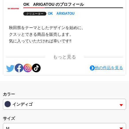
OK ARIGATOU のプロフィール
OK ARIGATOU
クリエーター
秋田県をテーマとしたデザインを始めに、
クスッとできる商品を販売します。
気に入っていただければ幸いです‼
もっと見る
本業はプリント会社です。
他の作品を見る
弊社で自らプリントした商品は、こちらで販売しております!
『OK ARIGATOU ONLINE STORE』
https://okarigatou-jetcolor.stores.jp/
カラー
インディゴ
新商品の情報等も更新していきますので、
各SNSも良ければチェックお願いします!
サイズ