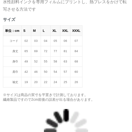
水性顔料インクを専用フィルムにプリントし、熱プレスをかけて転
写させる方法です
サイズ
単位：cm
S
M
L
XL
XXL
XXXL
コード
02
03
04
05
06
07
身丈
65
69
72
77
81
84
身巾
49
52
55
58
63
68
肩巾
42
46
50
54
57
60
袖丈
19
20
22
24
25
26
※サイズは商品の実寸を平置きで計測しております。
繊維製品ですので2cm前後の誤差が出る場合があります。