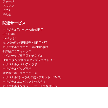
ジャージ
ブルゾン
ビブス
その他
関連サービス
オリジナルTシャツ作成のUP-T
UP-T Talk
UP-T クジ
ガス代無料のNFT販売・UP-T NFT
オリジナルスマホケースのBudgets
似顔絵グラフィックス
ネイルチップ専門店ミチネイル
LINEスタンプ制作スタンプファクトリー
オリジナルノベルティラボ
オリジナルグッズラボ
スマホラボ（スマホケース）
オリジナルTシャツの作成・プリント「TMIX」
オリジナルエコバッグを作ろう！
オリジナルタンブラー・サーモスを作ろう