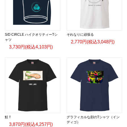
S/D CIRCLE ハイクオリティーTシ
それなりに頑張る
ャツ
2,770円(税込3,048円)
3,730円(税込4,103円)
鮭Ｔ
グラフィカルな顔のTシャツ（イン
ディゴ）
3,870円(税込4,257円)