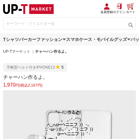
会員登録
ログイン
カート
Tシャツ
パーカー
ファッション
スマホケース・モバイルグッズ
バ
UP-Tマーケット
チャーハン作るよ。
手帳型ベルト付きIPHONE13
5
チャーハン作るよ。
1,970
円(税込2,167円)