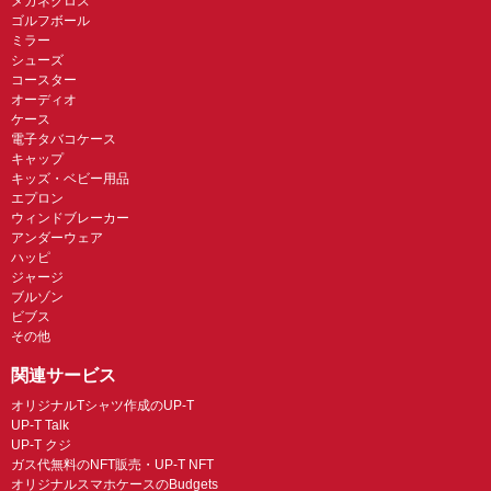
メガネクロス
ゴルフボール
ミラー
シューズ
コースター
オーディオ
ケース
電子タバコケース
キャップ
キッズ・ベビー用品
エプロン
ウィンドブレーカー
アンダーウェア
ハッピ
ジャージ
ブルゾン
ビブス
その他
関連サービス
オリジナルTシャツ作成のUP-T
UP-T Talk
UP-T クジ
ガス代無料のNFT販売・UP-T NFT
オリジナルスマホケースのBudgets