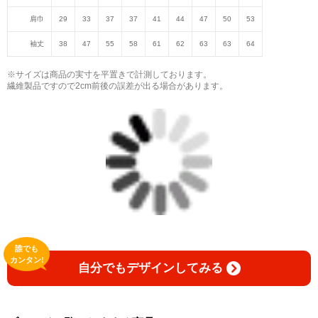
肩巾
29
33
37
37
41
44
47
50
53
袖丈
38
47
55
58
61
62
63
63
64
※サイズは商品の実寸を平置きで計測しております。
繊維製品ですので2cm前後の誤差が出る場合があります。
誰でも
カンタン!
自分でもデザインしてみる