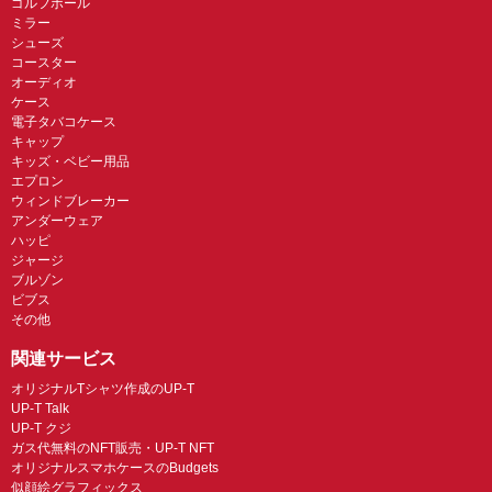
ゴルフボール
ミラー
シューズ
コースター
オーディオ
ケース
電子タバコケース
キャップ
キッズ・ベビー用品
エプロン
ウィンドブレーカー
アンダーウェア
ハッピ
ジャージ
ブルゾン
ビブス
その他
関連サービス
オリジナルTシャツ作成のUP-T
UP-T Talk
UP-T クジ
ガス代無料のNFT販売・UP-T NFT
オリジナルスマホケースのBudgets
似顔絵グラフィックス