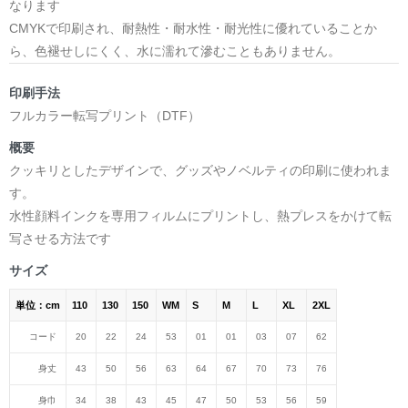
なります
CMYKで印刷され、耐熱性・耐水性・耐光性に優れていることか
ら、色褪せしにくく、水に濡れて滲むこともありません。
印刷手法
フルカラー転写プリント（DTF）
概要
クッキリとしたデザインで、グッズやノベルティの印刷に使われま
す。
水性顔料インクを専用フィルムにプリントし、熱プレスをかけて転
写させる方法です
サイズ
単位：cm
110
130
150
WM
S
M
L
XL
2XL
コード
20
22
24
53
01
01
03
07
62
身丈
43
50
56
63
64
67
70
73
76
身巾
34
38
43
45
47
50
53
56
59