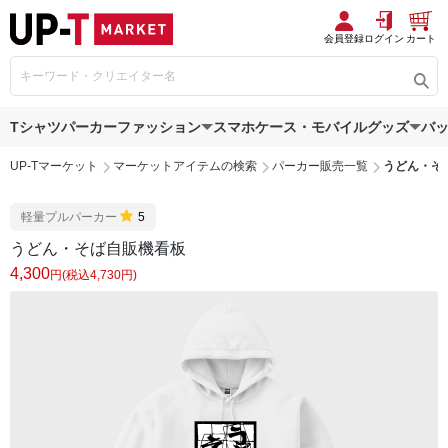
会員登録
ログイン
カート
Tシャツ
パーカー
ファッション
スマホケース・モバイルグッズ
バ
UP-Tマーケット
マーケットアイテムの検索
パーカー販売一覧
うどん・そ
軽量プルパーカー
5
うどん・そば自販機看板
4,300
円(税込4,730円)