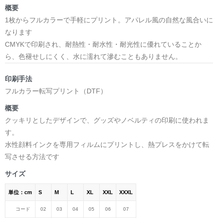
概要
1枚からフルカラーで手軽にプリント。アパレル風の自然な風合いに
なります
CMYKで印刷され、耐熱性・耐水性・耐光性に優れていることか
ら、色褪せしにくく、水に濡れて滲むこともありません。
印刷手法
フルカラー転写プリント（DTF）
概要
クッキリとしたデザインで、グッズやノベルティの印刷に使われま
す。
水性顔料インクを専用フィルムにプリントし、熱プレスをかけて転
写させる方法です
サイズ
単位：cm
S
M
L
XL
XXL
XXXL
コード
02
03
04
05
06
07