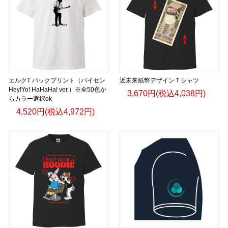
エルクT バックプリント（パイセン
近未来紙幣デザインＴシャツ
Hey!Yo! HaHaHa! ver.）※全50色か
3,670円(税込4,038円)
らカラー選択ok
4,520円(税込4,972円)