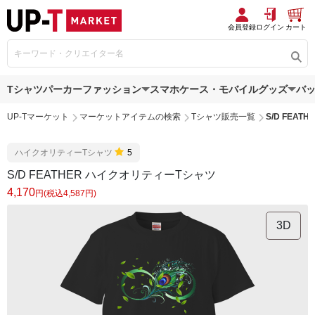
会員登録
ログイン
カート
Tシャツ
パーカー
ファッション
スマホケース・モバイルグッズ
バ
UP-Tマーケット
マーケットアイテムの検索
Tシャツ販売一覧
S/D FEA
ハイクオリティーTシャツ
5
S/D FEATHER ハイクオリティーTシャツ
4,170
円(税込4,587円)
3D