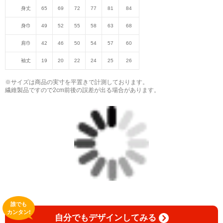
身丈
65
69
72
77
81
84
身巾
49
52
55
58
63
68
肩巾
42
46
50
54
57
60
袖丈
19
20
22
24
25
26
※サイズは商品の実寸を平置きで計測しております。
繊維製品ですので2cm前後の誤差が出る場合があります。
誰でも
カンタン!
自分でもデザインしてみる