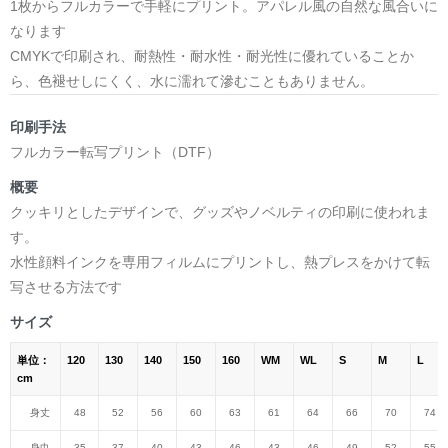
1枚からフルカラーで手軽にプリント。アパレル風の自然な風合いに
なります
CMYKで印刷され、耐熱性・耐水性・耐光性に優れていることか
ら、色褪せしにくく、水に濡れて滲むこともありません。
印刷手法
フルカラー転写プリント（DTF）
概要
クッキリとしたデザインで、グッズやノベルティの印刷に使われま
す。
水性顔料インクを専用フィルムにプリントし、熱プレスをかけて転
写させる方法です
サイズ
単位：
120
130
140
150
160
WM
WL
S
M
L
cm
身丈
48
52
56
60
63
61
64
66
70
74
身巾
35
37
40
43
46
43
46
49
52
55