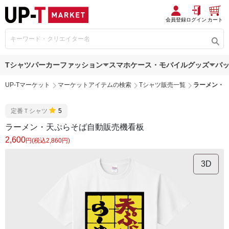
会員登録
ログイン
カート
Tシャツ
パーカー
ファッション
スマホケース・モバイルグッズ
バ
UP-Tマーケット
マーケットアイテムの検索
Tシャツ販売一覧
ラーメン・
定番Ｔシャツ
5
ラーメン・天ぷらそば自動販売機看板
2,600
円(税込2,860円)
3D