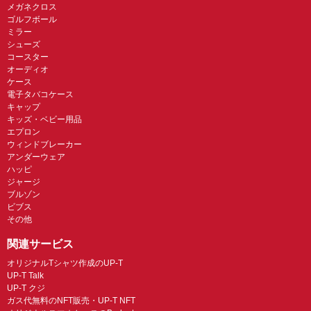
メガネクロス
ゴルフボール
ミラー
シューズ
コースター
オーディオ
ケース
電子タバコケース
キャップ
キッズ・ベビー用品
エプロン
ウィンドブレーカー
アンダーウェア
ハッピ
ジャージ
ブルゾン
ビブス
その他
関連サービス
オリジナルTシャツ作成のUP-T
UP-T Talk
UP-T クジ
ガス代無料のNFT販売・UP-T NFT