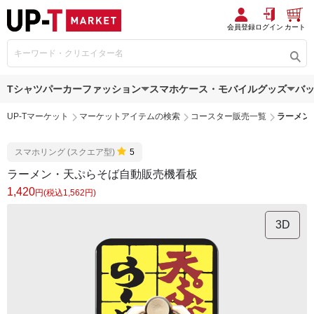
会員登録
ログイン
カート
Tシャツ
パーカー
ファッション
スマホケース・モバイルグッズ
バ
UP-Tマーケット
マーケットアイテムの検索
コースター販売一覧
ラーメン
スマホリング (スクエア型)
5
ラーメン・天ぷらそば自動販売機看板
1,420
円(税込1,562円)
3D