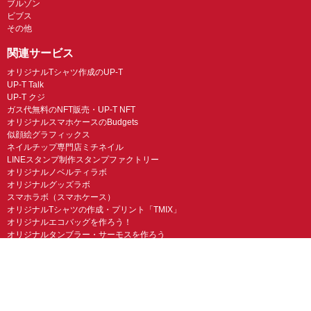
ブルゾン
ビブス
その他
関連サービス
オリジナルTシャツ作成のUP-T
UP-T Talk
UP-T クジ
ガス代無料のNFT販売・UP-T NFT
オリジナルスマホケースのBudgets
似顔絵グラフィックス
ネイルチップ専門店ミチネイル
LINEスタンプ制作スタンプファクトリー
オリジナルノベルティラボ
オリジナルグッズラボ
スマホラボ（スマホケース）
オリジナルTシャツの作成・プリント「TMIX」
オリジナルエコバッグを作ろう！
オリジナルタンブラー・サーモスを作ろう
© UP-T 丸井織物株式会社 All Rights Reserved.