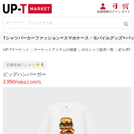
会員登録
ログイン
カート
Tシャツ
パーカー
ファッション
スマホケース・モバイルグッズ
バ
UP-Tマーケット
マーケットアイテムの検索
ポロシャツ販売一覧
ビッグハ
定番長袖Ｔシャツ
5
ビッグハンバーガー
2,950
円(税込3,245円)