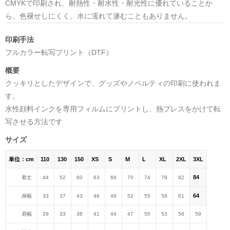
CMYKで印刷され、耐熱性・耐水性・耐光性に優れていることか
ら、色褪せしにくく、水に濡れて滲むこともありません。
印刷手法
フルカラー転写プリント（DTF）
概要
クッキリとしたデザインで、グッズやノベルティの印刷に使われま
す。
水性顔料インクを専用フィルムにプリントし、熱プレスをかけて転
写させる方法です
サイズ
単位：cm
110
130
150
XS
S
M
L
XL
2XL
3XL
84
着丈
44
52
60
63
66
70
74
78
82
64
身幅
33
37
43
46
49
52
55
58
61
肩幅
29
33
38
41
44
47
50
53
56
59