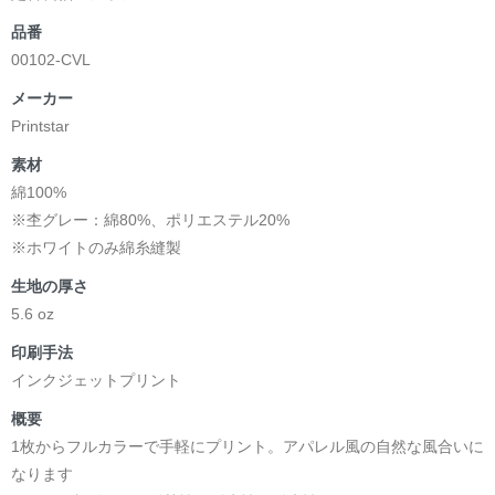
品番
00102-CVL
メーカー
Printstar
素材
綿100%
※杢グレー：綿80%、ポリエステル20%
※ホワイトのみ綿糸縫製
生地の厚さ
5.6 oz
印刷手法
インクジェットプリント
概要
1枚からフルカラーで手軽にプリント。アパレル風の自然な風合いに
なります