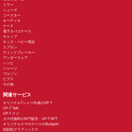
ミラー
シューズ
コースター
オーディオ
ケース
電子タバコケース
キャップ
キッズ・ベビー用品
エプロン
ウィンドブレーカー
アンダーウェア
ハッピ
ジャージ
ブルゾン
ビブス
その他
関連サービス
オリジナルTシャツ作成のUP-T
UP-T Talk
UP-T クジ
ガス代無料のNFT販売・UP-T NFT
オリジナルスマホケースのBudgets
似顔絵グラフィックス