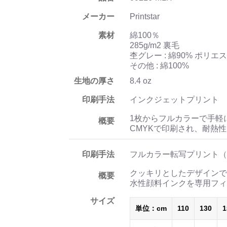
メーカー
Printstar
素材
綿100％
285g/m2 裏毛
杢グレー : 綿90% ポリエ
その他 : 綿100%
生地の厚さ
8.4 oz
印刷手法
インクジェットプリント
1枚からフルカラーで手軽
概要
CMYKで印刷され、耐熱
印刷手法
フルカラー転写プリント（
クッキリとしたデザインで
概要
水性顔料インクを専用フィ
サイズ
単位：cm
110
130
1