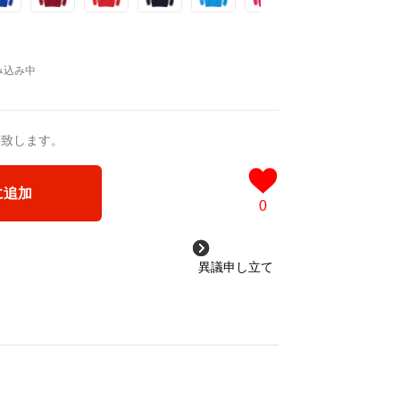
送致します。
に追加
0
異議申し立て