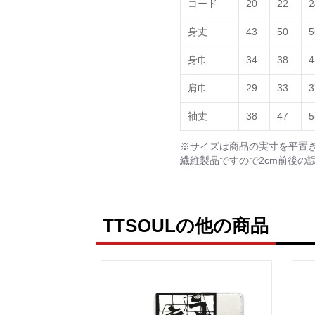
コード
20
22
2
身丈
43
50
5
身巾
34
38
4
肩巾
29
33
3
袖丈
38
47
5
※サイズは商品の実寸を平置
繊維製品ですので2cm前後の
TTSOULの他の商品