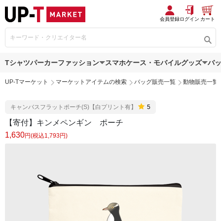
会員登録
ログイン
カート
Tシャツ
パーカー
ファッション
スマホケース・モバイルグッズ
バ
UP-Tマーケット
マーケットアイテムの検索
バッグ販売一覧
動物販売一覧
キャンバスフラットポーチ(S)【白プリント有】
5
【寄付】キンメペンギン ポーチ
1,630
円(税込1,793円)