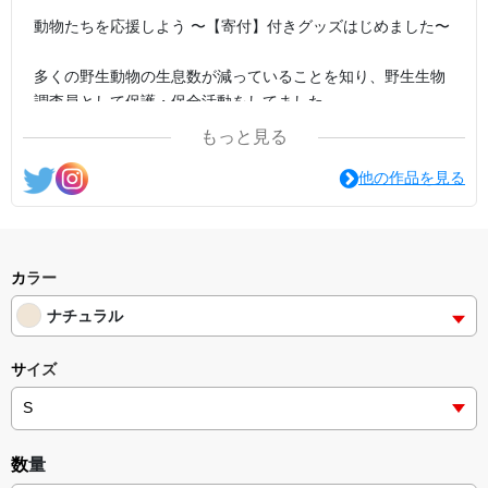
動物たちを応援しよう 〜【寄付】付きグッズはじめました〜
多くの野生動物の生息数が減っていることを知り、野生生物
調査員として保護・保全活動をしてました
現在は、多くの方に動物たちの魅力を伝える活動を行ってい
もっと見る
ます。新しい動物との出会いや、新たな魅力に気付ける場所
にしていこうと思っておりますので、どうぞよろしくお願い
他の作品を見る
いたします！
【寄付】付きグッズは、売上の一部を野生動物の保護・保全
活動団体に寄付します(寄付先など詳細については、以下の
カラー
SNSにて随時報告します)
ナチュラル
サイズ
数量