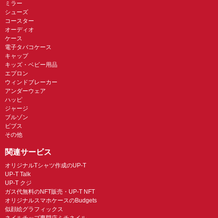
ミラー
シューズ
コースター
オーディオ
ケース
電子タバコケース
キャップ
キッズ・ベビー用品
エプロン
ウィンドブレーカー
アンダーウェア
ハッピ
ジャージ
ブルゾン
ビブス
その他
関連サービス
オリジナルTシャツ作成のUP-T
UP-T Talk
UP-T クジ
ガス代無料のNFT販売・UP-T NFT
オリジナルスマホケースのBudgets
似顔絵グラフィックス
ネイルチップ専門店ミチネイル