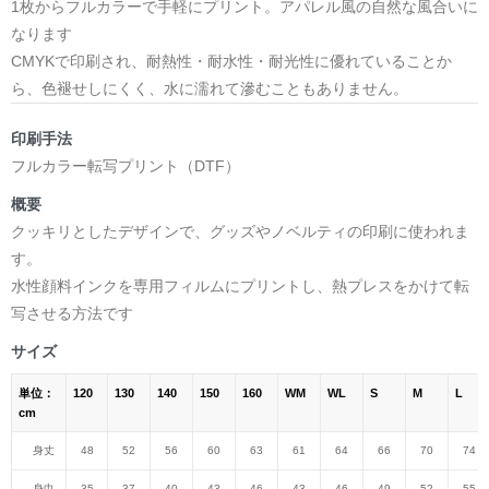
1枚からフルカラーで手軽にプリント。アパレル風の自然な風合いに
なります
CMYKで印刷され、耐熱性・耐水性・耐光性に優れていることか
ら、色褪せしにくく、水に濡れて滲むこともありません。
印刷手法
フルカラー転写プリント（DTF）
概要
クッキリとしたデザインで、グッズやノベルティの印刷に使われま
す。
水性顔料インクを専用フィルムにプリントし、熱プレスをかけて転
写させる方法です
サイズ
単位：
120
130
140
150
160
WM
WL
S
M
L
cm
身丈
48
52
56
60
63
61
64
66
70
74
身巾
35
37
40
43
46
43
46
49
52
55