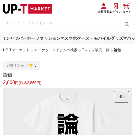
会員登録
ログイン
カート
Tシャツ
パーカー
ファッション
スマホケース・モバイルグッズ
バ
UP-Tマーケット
マーケットアイテムの検索
Tシャツ販売一覧
論破
定番Ｔシャツ
5
論破
2,600
円(税込2,860円)
3D