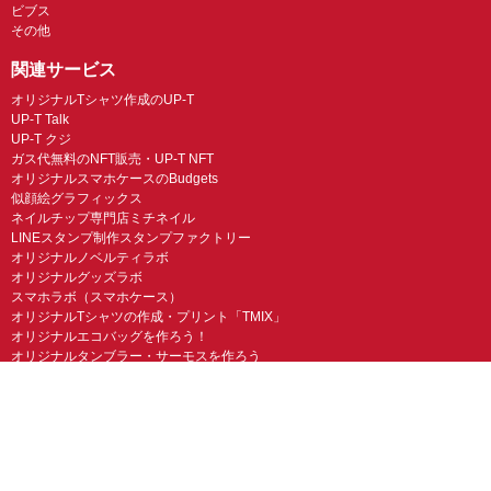
ビブス
その他
関連サービス
オリジナルTシャツ作成のUP-T
UP-T Talk
UP-T クジ
ガス代無料のNFT販売・UP-T NFT
オリジナルスマホケースのBudgets
似顔絵グラフィックス
ネイルチップ専門店ミチネイル
LINEスタンプ制作スタンプファクトリー
オリジナルノベルティラボ
オリジナルグッズラボ
スマホラボ（スマホケース）
オリジナルTシャツの作成・プリント「TMIX」
オリジナルエコバッグを作ろう！
オリジナルタンブラー・サーモスを作ろう
© UP-T 丸井織物株式会社 All Rights Reserved.