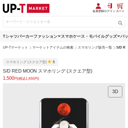
会員登録
ログイン
カート
Tシャツ
パーカー
ファッション
スマホケース・モバイルグッズ
バ
UP-Tマーケット
マーケットアイテムの検索
スマホリング販売一覧
S/D 
スマホリング (スクエア型)
5
S/D RED MOON スマホリング (スクエア型)
1,500
円(税込1,650円)
3D