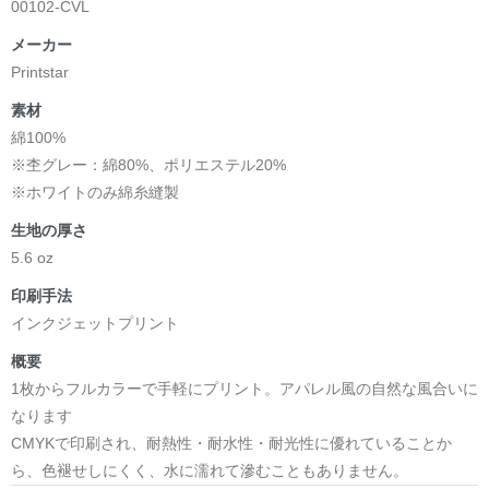
00102-CVL
メーカー
Printstar
素材
綿100%
※杢グレー：綿80%、ポリエステル20%
※ホワイトのみ綿糸縫製
生地の厚さ
5.6 oz
印刷手法
インクジェットプリント
概要
1枚からフルカラーで手軽にプリント。アパレル風の自然な風合いに
なります
CMYKで印刷され、耐熱性・耐水性・耐光性に優れていることか
ら、色褪せしにくく、水に濡れて滲むこともありません。