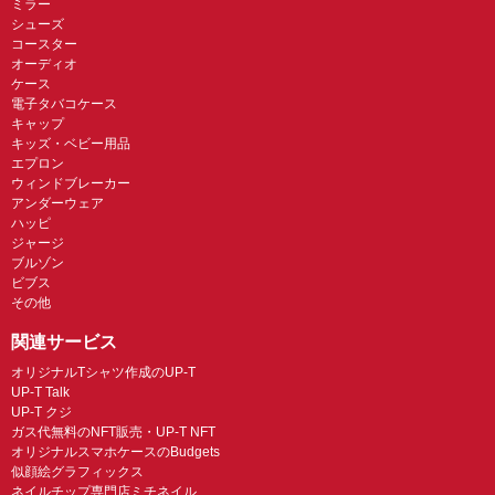
ミラー
シューズ
コースター
オーディオ
ケース
電子タバコケース
キャップ
キッズ・ベビー用品
エプロン
ウィンドブレーカー
アンダーウェア
ハッピ
ジャージ
ブルゾン
ビブス
その他
関連サービス
オリジナルTシャツ作成のUP-T
UP-T Talk
UP-T クジ
ガス代無料のNFT販売・UP-T NFT
オリジナルスマホケースのBudgets
似顔絵グラフィックス
ネイルチップ専門店ミチネイル