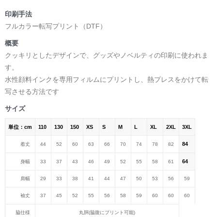
印刷手法
フルカラー転写プリント（DTF）
概要
クッキリとしたデザインで、グッズやノベルティの印刷に使われま
す。
水性顔料インクを専用フィルムにプリントし、熱プレスをかけて転
写させる方法です
サイズ
単位：cm
110
130
150
XS
S
M
L
XL
2XL
3XL
84
着丈
44
52
60
63
66
70
74
78
82
64
身幅
33
37
43
46
49
52
55
58
61
肩幅
29
33
38
41
44
47
50
53
56
59
袖丈
37
45
52
55
56
58
59
60
60
60
脇仕様
丸胴(脇腹にプリント可能)