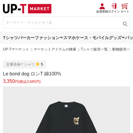
会員登録
ログイン
カート
Tシャツ
パーカー
ファッション
スマホケース・モバイルグッズ
バ
UP-Tマーケット
マーケットアイテムの検索
Tシャツ販売一覧
動物販売一
定番長袖Ｔシャツ
5
Le bond dog ロンT 綿100%
3,350
円(税込3,685円)