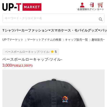
会員登録
ログイン
カート
Tシャツ
パーカー
ファッション
スマホケース・モバイルグッズ
バ
UP-Tマーケット
マーケットアイテムの検索
キャップ販売一覧
趣味販売一
ベースボールローキャップ-ツイル-
5
ベースボールローキャップ-ツイル-
3,000
円(税込3,300円)