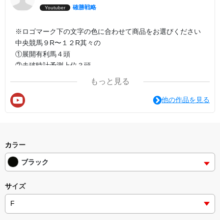
確勝戦略
Youtuber
※ロゴマーク下の文字の色に合わせて商品をお選びください
中央競馬９R〜１２R其々の
①展開有利馬４頭
②走破時計予測上位３頭
③鉄板候補馬→鉄板推奨馬「条件をクリアした馬」
もっと見る
④推奨馬１位〜３位
⑤自信の◎「メンバー限定」
他の作品を見る
３着内高確率馬を予想します
カラー
ブラック
サイズ