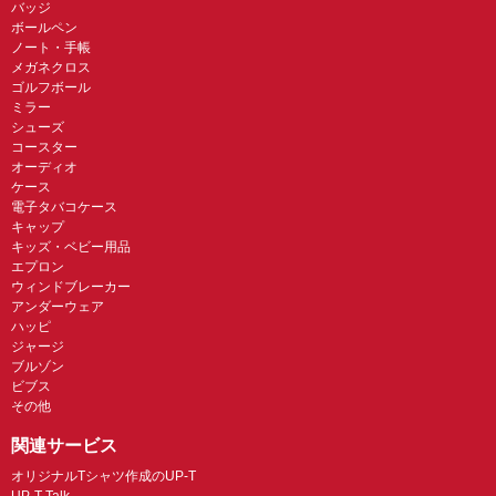
バッジ
ボールペン
ノート・手帳
メガネクロス
ゴルフボール
ミラー
シューズ
コースター
オーディオ
ケース
電子タバコケース
キャップ
キッズ・ベビー用品
エプロン
ウィンドブレーカー
アンダーウェア
ハッピ
ジャージ
ブルゾン
ビブス
その他
関連サービス
オリジナルTシャツ作成のUP-T
UP-T Talk