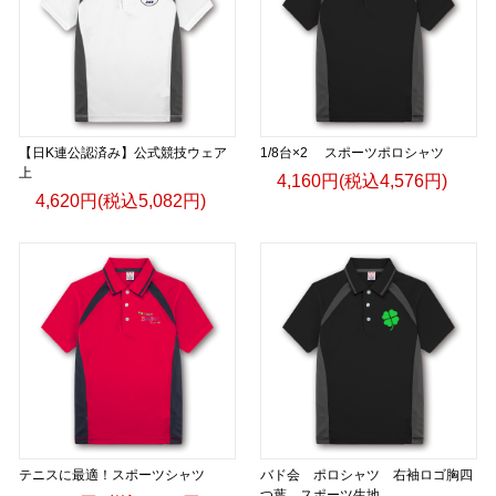
【日K連公認済み】公式競技ウェア
1/8台×2 スポーツポロシャツ
上
4,160円(税込4,576円)
4,620円(税込5,082円)
テニスに最適！スポーツシャツ
バド会 ポロシャツ 右袖ロゴ胸四
つ葉 スポーツ生地