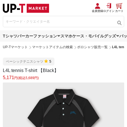
会員登録
ログイン
カート
Tシャツ
パーカー
ファッション
スマホケース・モバイルグッズ
バ
UP-Tマーケット
マーケットアイテムの検索
ポロシャツ販売一覧
L4L tenn
ベーシックテニスシャツ
5
L4L tennis T-shirt 【Black】
5,171
円(税込5,689円)