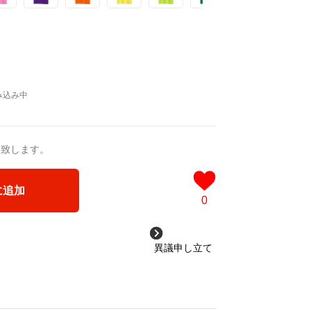
送致します。
に追加
0
異議申し立て