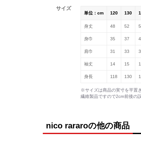
サイズ
単位：cm
120
130
1
身丈
48
52
5
身巾
35
37
4
肩巾
31
33
3
袖丈
14
15
1
身長
118
130
1
※サイズは商品の実寸を平置
繊維製品ですので2cm前後の
nico rararoの他の商品