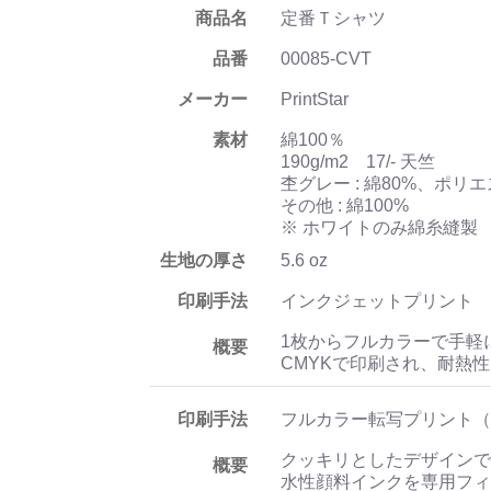
商品名
定番Ｔシャツ
品番
00085-CVT
メーカー
PrintStar
素材
綿100％
190g/m2 17/- 天竺
杢グレー : 綿80%、ポリエ
その他 : 綿100%
※ ホワイトのみ綿糸縫製
生地の厚さ
5.6 oz
印刷手法
インクジェットプリント
1枚からフルカラーで手軽
概要
CMYKで印刷され、耐熱
印刷手法
フルカラー転写プリント（
クッキリとしたデザインで
概要
水性顔料インクを専用フィ