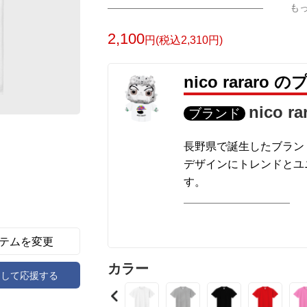
も
2,100
円(税込2,310円)
nico rararo
nico ra
ブランド
長野県で誕生したブランド【
デザインにトレンドとユ
す。
ロゴはメンズ、レディー
に考えました。
あらゆるシーンとスタイ
テムを変更
で、お客様の個性を輝か
カラー
アして応援する
定期的に新作を出品して
すいと思うので是非フォ