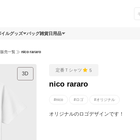
バイルグッズ
バッグ
雑貨日用品
ツ販売一覧
nico rararo
定番Ｔシャツ
5
3D
nico rararo
#nico
#ロゴ
#オリジナル
オリジナルのロゴデザインです！