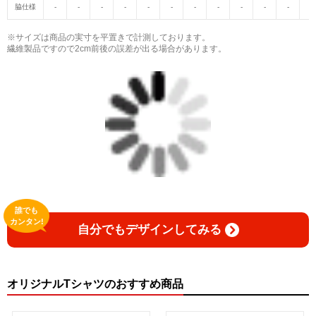
脇仕様
-
-
-
-
-
-
-
-
-
-
-
-
※サイズは商品の実寸を平置きで計測しております。
繊維製品ですので2cm前後の誤差が出る場合があります。
誰でも
カンタン!
自分でもデザインしてみる
オリジナルTシャツのおすすめ商品