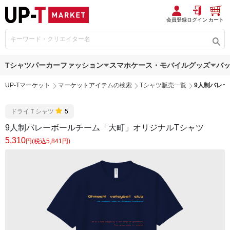
会員登録
ログイン
カート
Tシャツ
パーカー
ファッション
スマホケース・モバイルグッズ
バ
UP-Tマーケット
マーケットアイテムの検索
Tシャツ販売一覧
9人制バレー
ドライＴシャツ
5
9人制バレーボールチーム「大町」オリジナルTシャツ
5,310
円(税込5,841円)