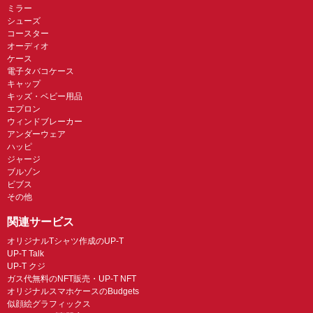
ミラー
シューズ
コースター
オーディオ
ケース
電子タバコケース
キャップ
キッズ・ベビー用品
エプロン
ウィンドブレーカー
アンダーウェア
ハッピ
ジャージ
ブルゾン
ビブス
その他
関連サービス
オリジナルTシャツ作成のUP-T
UP-T Talk
UP-T クジ
ガス代無料のNFT販売・UP-T NFT
オリジナルスマホケースのBudgets
似顔絵グラフィックス