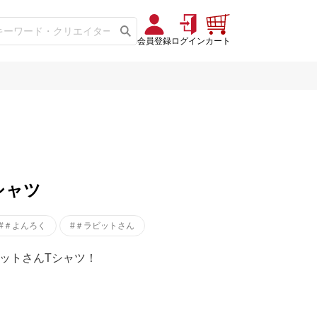
会員登録
ログイン
カート
シャツ
#＃よんろく
#＃ラビットさん
ットさんTシャツ！