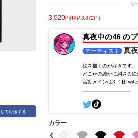
も
3,520
円(税込3,872円)
真夜中の46 の
真夜
アーティスト
絵を描くのが好きです。
どこかの誰かに刺さる絵
活動メインはX（旧Twitte
アして応援する
カラー