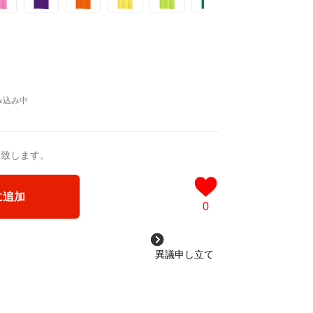
送致します。
に追加
0
異議申し立て