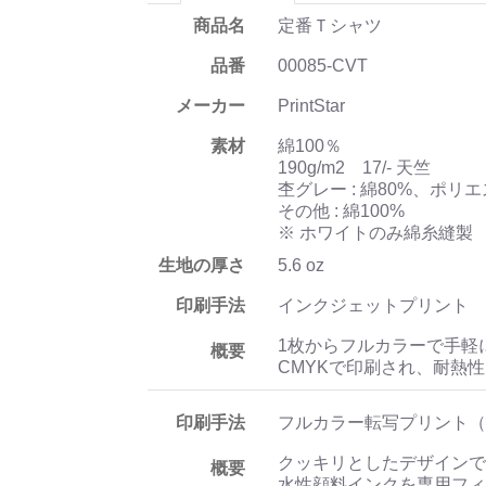
商品名
定番Ｔシャツ
品番
00085-CVT
メーカー
PrintStar
素材
綿100％
190g/m2 17/- 天竺
杢グレー : 綿80%、ポリエ
その他 : 綿100%
※ ホワイトのみ綿糸縫製
生地の厚さ
5.6 oz
印刷手法
インクジェットプリント
1枚からフルカラーで手軽
概要
CMYKで印刷され、耐熱
印刷手法
フルカラー転写プリント（
クッキリとしたデザインで
概要
水性顔料インクを専用フィ