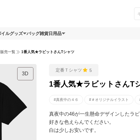
バイルグッズ
バッグ
雑貨日用品
ツ販売一覧
1番人気★ラビットさんTシャツ
定番Ｔシャツ
5
3D
1番人気★ラビットさんT
#真夜中の４６
#＃オリジナルイラスト
真夜中の46が一生懸命デザインしたラビ
好きな色えらんでください。
白は少しお安いです。