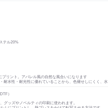
ステル20%
にプリント。アパレル風の自然な風合いになります
性・耐水性・耐光性に優れていることから、色褪せしにくく、
DTF）
、グッズやノベルティの印刷に使われます。
ルムにプリントし、熱プレスをかけて転写させる方法です