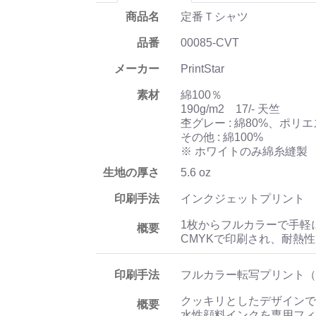
商品名
定番Ｔシャツ
品番
00085-CVT
メーカー
PrintStar
素材
綿100％
190g/m2 17/- 天竺
杢グレー : 綿80%、ポリエ
その他 : 綿100%
※ ホワイトのみ綿糸縫製
生地の厚さ
5.6 oz
印刷手法
インクジェットプリント
1枚からフルカラーで手軽
概要
CMYKで印刷され、耐熱
印刷手法
フルカラー転写プリント（
クッキリとしたデザインで
概要
水性顔料インクを専用フィ