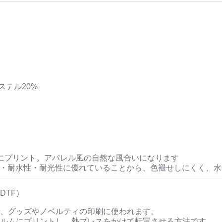
ステル20%
にプリント。アパレル風の自然な風合いになります
性・耐水性・耐光性に優れていることから、色褪せしにくく、
DTF）
、グッズやノベルティの印刷に使われます。
ルムにプリントし、熱プレスをかけて転写させる方法です