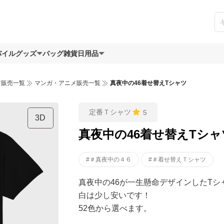
バイルグッズ
バッグ
雑貨日用品
ツ販売一覧
マンガ・アニメ販売一覧
真夜中の46着せ替えTシャツ
定番Ｔシャツ
5
3D
真夜中の46着せ替えTシャ
#＃真夜中の４６
#＃着せ替えＴシャツ
真夜中の46が一生懸命デザインしたTシ
白は少し安いです！
52色から選べます。
オリジナルイラスト！