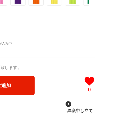
送致します。
に追加
0
異議申し立て