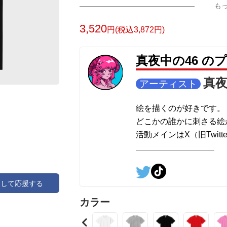
も
3,520
円(税込3,872円)
真夜中の46 の
真夜
アーティスト
絵を描くのが好きです。
どこかの誰かに刺さる絵
活動メインはX（旧Twitte
アして応援する
カラー