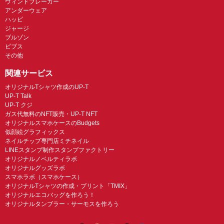
ウィンドブレーカー
アンダーウェア
ハッピ
ジャージ
ブルゾン
ビブス
その他
関連サービス
オリジナルTシャツ作成のUP-T
UP-T Talk
UP-T クジ
ガス代無料のNFT販売・UP-T NFT
オリジナルスマホケースのBudgets
似顔絵グラフィックス
ネイルチップ専門店ミチネイル
LINEスタンプ制作スタンプファクトリー
オリジナルノベルティラボ
オリジナルグッズラボ
スマホラボ（スマホケース）
オリジナルTシャツの作成・プリント「TMIX」
オリジナルエコバッグを作ろう！
オリジナルタンブラー・サーモスを作ろう