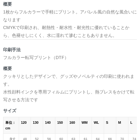
概要
1枚からフルカラーで手軽にプリント。アパレル風の自然な風合いに
なります
CMYKで印刷され、耐熱性・耐水性・耐光性に優れていることか
ら、色褪せしにくく、水に濡れて滲むこともありません。
印刷手法
フルカラー転写プリント（DTF）
概要
クッキリとしたデザインで、グッズやノベルティの印刷に使われま
す。
水性顔料インクを専用フィルムにプリントし、熱プレスをかけて転
写させる方法です
サイズ
単位：
120
130
140
150
160
WM
WL
S
M
L
cm
身丈
48
52
56
60
63
61
64
66
70
74