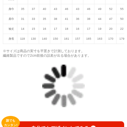
身巾
35
37
40
43
46
43
46
49
52
55
肩巾
31
33
35
38
41
36
38
44
47
50
袖丈
14
15
16
17
18
16
17
19
20
22
身長
118
130
140
150
161
157
165
163
170
179
※サイズは商品の実寸を平置きで計測しております。
繊維製品ですので2cm前後の誤差が出る場合があります。
誰でも
カンタン!