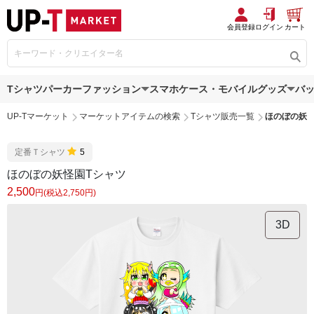
会員登録
ログイン
カート
Tシャツ
パーカー
ファッション
スマホケース・モバイルグッズ
バ
UP-Tマーケット
マーケットアイテムの検索
Tシャツ販売一覧
ほのぼの妖怪
定番Ｔシャツ
5
ほのぼの妖怪園Tシャツ
2,500
円(税込2,750円)
3D