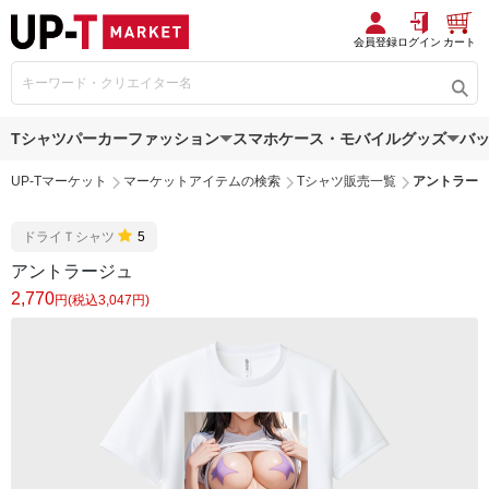
会員登録
ログイン
カート
Tシャツ
パーカー
ファッション
スマホケース・モバイルグッズ
バ
UP-Tマーケット
マーケットアイテムの検索
Tシャツ販売一覧
アントラー
ドライＴシャツ
5
アントラージュ
2,770
円(税込3,047円)