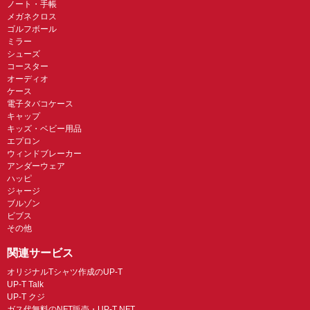
ノート・手帳
メガネクロス
ゴルフボール
ミラー
シューズ
コースター
オーディオ
ケース
電子タバコケース
キャップ
キッズ・ベビー用品
エプロン
ウィンドブレーカー
アンダーウェア
ハッピ
ジャージ
ブルゾン
ビブス
その他
関連サービス
オリジナルTシャツ作成のUP-T
UP-T Talk
UP-T クジ
ガス代無料のNFT販売・UP-T NFT