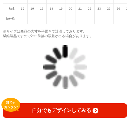
袖丈
15
16
17
18
19
20
21
22
23
25
26
27
脇仕様
-
-
-
-
-
-
-
-
-
-
-
-
※サイズは商品の実寸を平置きで計測しております。
繊維製品ですので2cm前後の誤差が出る場合があります。
誰でも
カンタン!
自分でもデザインしてみる