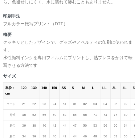
ら、色褪せしにくく、水に濡れて滲むこともありません。
印刷手法
フルカラー転写プリント（DTF）
概要
クッキリとしたデザインで、グッズやノベルティの印刷に使われま
す。
水性顔料インクを専用フィルムにプリントし、熱プレスをかけて転
写させる方法です
サイズ
単位：
120
130
140
150
SS
S
M
L
LL
3L
4L
5L
cm
コード
21
22
23
24
51
01
02
03
04
06
09
47
身丈
48
52
56
59
62
65
68
71
74
77
80
82
身巾
36
38
40
42
44
47
50
53
56
60
64
68
肩巾
34
36
38
40
42
44
46
48
50
53
56
59